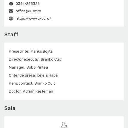
0364-265326
office@u-bt.ro
https://www.u-bt.ro/
Staff
Președinte:
Marius Bojiță
Director executiv:
Branko Cuic
Manager:
Bobo Pintea
Ofițer de presă:
Ionela Haba
Pers. contact:
Branko Cuic
Doctor:
Adrian Resteman
Sala