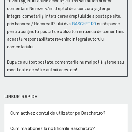
trivialităţi, injurii aduse celorlalţi cititori sau autori ai altor
comentarii. Ne rezervăm dreptul de a cenzura și şterge
integral cometarii și interzicerea dreptului de a posta pe site,
prin banarea / blocarea IP-ului dvs.
BASCHET.RO
nu răspunde
pentru conţinutul postat de utilizatori în rubrica de comentarii,
această responsabilitate revenind integral autorului
comentariului.
După ce au fost postate, comentariile nu mai pot fi șterse sau
modificate de către autorii acestora!
LINKURI RAPIDE
Cum activez contul de utilizator pe Baschet.ro?
Cum mă abonez la notificările Baschet.ro?