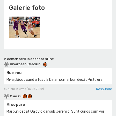
Galerie foto
2 comentarii la aceasta stire:
Uivarosan Crăciun
:
Nu e rau
Mi-a plăcut cand a fost la Dinamo, mai bun decât Pistolera.
Raspunde
cu 4 ani în urmă (16.07.2022)
Csm.O
:
Mi se pare
Mai bun decât Gajovic dar sub Jeremic. Sunt curios cum vor