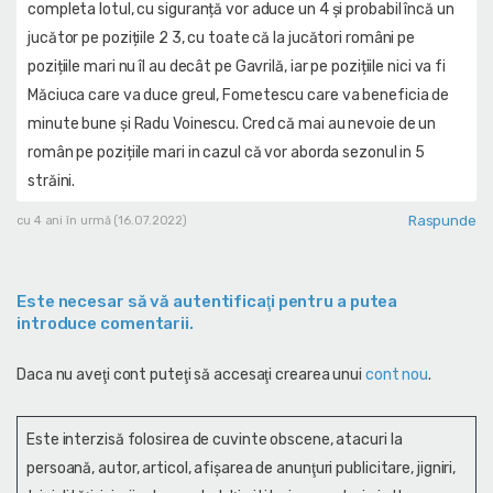
completa lotul, cu siguranță vor aduce un 4 și probabil încă un
jucător pe pozițiile 2 3, cu toate că la jucători români pe
pozițiile mari nu îl au decât pe Gavrilă, iar pe pozițiile nici va fi
Măciuca care va duce greul, Fometescu care va beneficia de
minute bune și Radu Voinescu. Cred că mai au nevoie de un
român pe pozițiile mari in cazul că vor aborda sezonul in 5
străini.
Raspunde
cu 4 ani în urmă (16.07.2022)
Este necesar să vă autentificaţi pentru a putea
introduce comentarii.
Daca nu aveţi cont puteţi să accesaţi crearea unui
cont nou
.
Este interzisă folosirea de cuvinte obscene, atacuri la
persoană, autor, articol, afişarea de anunţuri publicitare, jigniri,