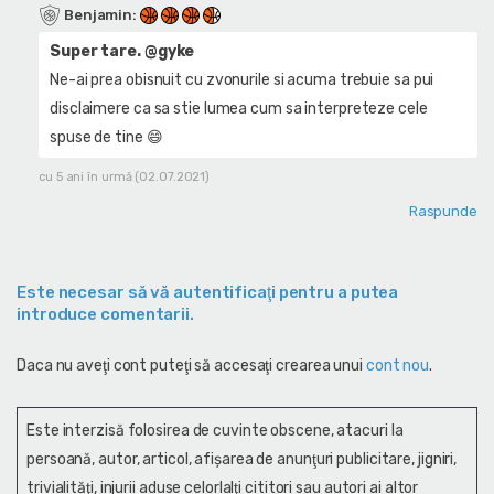
Benjamin
:
Super tare. @gyke
Ne-ai prea obisnuit cu zvonurile si acuma trebuie sa pui
disclaimere ca sa stie lumea cum sa interpreteze cele
spuse de tine 😄
cu 5 ani în urmă (02.07.2021)
Raspunde
Este necesar să vă autentificaţi pentru a putea
introduce comentarii.
Daca nu aveţi cont puteţi să accesaţi crearea unui
cont nou
.
Este interzisă folosirea de cuvinte obscene, atacuri la
persoană, autor, articol, afişarea de anunţuri publicitare, jigniri,
trivialităţi, injurii aduse celorlalţi cititori sau autori ai altor