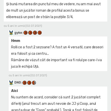
Și bună mutarea din punctul meu de vedere, nu am mai avut
de mult un jucător roman de profilul acesta bonus se
eliberează un post de străin la pozițiile 3/4,
cu 5 ani în urmă (02.07.2021)
gyke
:
Hmm
Rolli ce a fost 2 sezoane? A fost un 4 versatil, care deseori
era folosit și ca centru...
Rămâne de văzut cât de important va fi rolul pe care-l va
juca în echipă Uță.
cu 5 ani în urmă (02.07.2021)
DND
:
Aici
Nu suntem de acord, consider că sunt 2 jucători complet
diferiți (anul trecut am avut nevoie de JJ și Coop, anul
acesta doar de "Coop" probabil ), Torok a fost folosit de