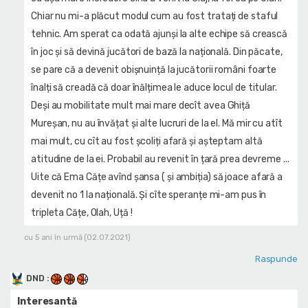
Chiar nu mi-a plăcut modul cum au fost tratați de staful
tehnic. Am sperat ca odată ajunși la alte echipe să crească
în joc și să devină jucători de bază la națională. Din păcate,
se pare că a devenit obișnuință la jucătorii români foarte
înalți să creadă că doar înălțimea le aduce locul de titular.
Deși au mobilitate mult mai mare decît avea Ghiță
Mureșan, nu au învățat și alte lucruri de la el. Mă mir cu atît
mai mult, cu cît au fost școliți afară și așteptam altă
atitudine de la ei. Probabil au revenit în țară prea devreme ...
Uite că Ema Cățe avînd șansa ( și ambiția) să joace afară a
devenit no 1 la națională. Și cîte speranțe mi-am pus în
tripleta Cățe, Olah, Uță !
cu 5 ani în urmă (02.07.2021)
Raspunde
DND
:
Interesantă