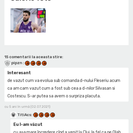
15 comentarii la aceasta stire:
pipzn
:
Interesant
de vazut cum va evolua sub comanda d-nului Fleseriu acum
ca am cam vazut cum a fost sub cea a d-nilor Silvasan si
Costescu. S-ar putea sa avem o surpriza placuta.
cu 5 ani în urmă (02.07.2021)
TitiAcs
:
Eu l-am văzut
cu așa mare încredere cînd a venit la Cluj, la fel ca pe Olah.