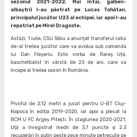
sezonul 2021-2022. Mai întâi, galben-
albaștrii l-au păstrat pe Lucas Tohătan,
principalul jucător U23 al echipei, iar apoi l-au
repatriat pe Mirel Dragoste.
Astăzi, 1 iulie, CSU Sibiu a anunțat transferul celui
de-al treilea jucător care va evolua sub comanda
lui Dan Fleșeriu. Este vorba de Rareș Uță,
baschetbalist în vârstă de 23 de ani, care va
începe al treilea sezon în România.
Pivotul de 2,12 metri a jucat pentru U-BT Cluj-
Napoca în ediția 2019-2020, iar apoi a plecat la
BCM U FC Argeș Pitești. În stagiunea 2020-2021,
Uță a înregistrat medii de 3.7 puncte și 2.3
recuperări în puțin peste zece minute petrecute pe