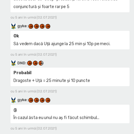
conjunctură și foarte rar pe 5
cu 5 ani în urmă (02.07.2021)
gyke
:
Ok
Să vedem dacă Uță ajunge la 25 min și 10p pe meci.
cu 5 ani în urmă (02.07.2021)
DND
:
Probabil
Dragoste + Uță = 25 minute și 10 puncte
cu 5 ani în urmă (02.07.2021)
gyke
:
@
În cazul ăsta eu unul nu aș fi făcut schimbul...
cu 5 ani în urmă (02.07.2021)