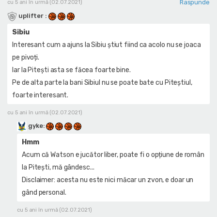
Raspunde
cu 5 ani în urmă (02.07.2021)
uplifter
:
Sibiu
Interesant cum a ajuns la Sibiu știut fiind ca acolo nu se joaca
pe pivoți.
Iar la Pitești asta se făcea foarte bine.
Pe de alta parte la bani Sibiul nu se poate bate cu Piteștiul,
foarte interesant.
cu 5 ani în urmă (02.07.2021)
gyke
:
Hmm
Acum că Watson e jucător liber, poate fi o opțiune de român
la Pitești, mă gândesc...
Disclaimer: acesta nu este nici măcar un zvon, e doar un
gând personal.
cu 5 ani în urmă (02.07.2021)