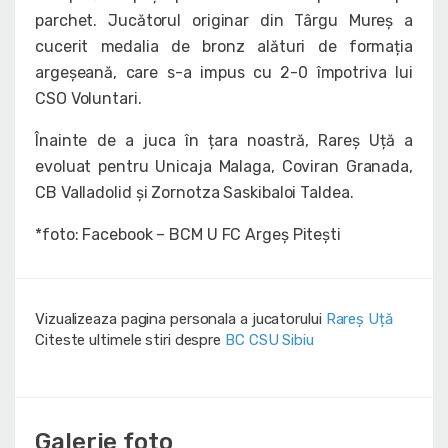
parchet. Jucătorul originar din Târgu Mureș a
cucerit medalia de bronz alături de formația
argeșeană, care s-a impus cu 2-0 împotriva lui
CSO Voluntari.
Înainte de a juca în țara noastră, Rareș Uță a
evoluat pentru Unicaja Malaga, Coviran Granada,
CB Valladolid și Zornotza Saskibaloi Taldea.
*foto: Facebook – BCM U FC Argeș Pitești
Vizualizeaza pagina personala a jucatorului
Rareș Uță
Citeste ultimele stiri despre
BC CSU Sibiu
Galerie foto