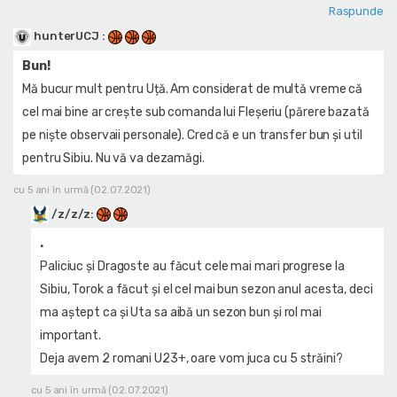
Raspunde
hunterUCJ
:
Bun!
Mă bucur mult pentru Uță. Am considerat de multă vreme că
cel mai bine ar crește sub comanda lui Fleșeriu (părere bazată
pe niște observaii personale). Cred că e un transfer bun și util
pentru Sibiu. Nu vă va dezamăgi.
cu 5 ani în urmă (02.07.2021)
/z/z/z
:
.
Paliciuc și Dragoste au făcut cele mai mari progrese la
Sibiu, Torok a făcut și el cel mai bun sezon anul acesta, deci
ma aștept ca și Uta sa aibă un sezon bun și rol mai
important.
Deja avem 2 romani U23+, oare vom juca cu 5 străini?
cu 5 ani în urmă (02.07.2021)