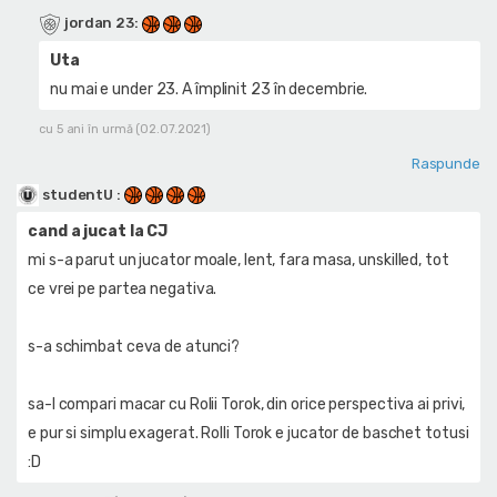
jordan 23
:
Uta
nu mai e under 23. A împlinit 23 în decembrie.
cu 5 ani în urmă (02.07.2021)
Raspunde
studentU
:
cand a jucat la CJ
mi s-a parut un jucator moale, lent, fara masa, unskilled, tot
ce vrei pe partea negativa.
s-a schimbat ceva de atunci?
sa-l compari macar cu Rolii Torok, din orice perspectiva ai privi,
e pur si simplu exagerat. Rolli Torok e jucator de baschet totusi
:D