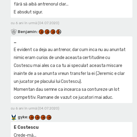
fără să aibă antrenorul clar...
E absolut sigur.
cu 6 ani în urmă (04.07.2020)
Benjamin
:
..
E evident ca deja au antrenor, dar cum inca nu au anuntat
nimic eram curios de unde aceasta certitudine cu
Costescu mai ales ca ca tu ai speculat aceasta miscare
inainte de a se anunta vreun transfer la ei (Jeremic e clar
un jucator pe placului lui Costescu).
Momentan dau semne ca incearca sa contureze un lot
competitiv. Ramane de vazut ce jucatori mai aduc.
cu 6 ani în urmă (04.07.2020)
gyke
:
E Costescu
Crede-mă...