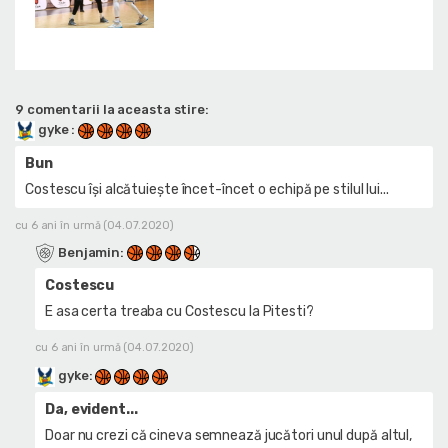
9 comentarii la aceasta stire:
gyke
:
Bun
Costescu își alcătuiește încet-încet o echipă pe stilul lui...
cu 6 ani în urmă (04.07.2020)
Benjamin
:
Costescu
E asa certa treaba cu Costescu la Pitesti?
cu 6 ani în urmă (04.07.2020)
gyke
:
Da, evident...
Doar nu crezi că cineva semnează jucători unul după altul,