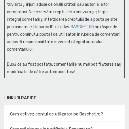
trivialităţi, injurii aduse celorlalţi cititori sau autori ai altor
comentarii. Ne rezervăm dreptul de a cenzura și şterge
integral cometarii și interzicerea dreptului de a posta pe site,
prin banarea / blocarea IP-ului dvs.
BASCHET.RO
nu răspunde
pentru conţinutul postat de utilizatori în rubrica de comentarii,
această responsabilitate revenind integral autorului
comentariului.
După ce au fost postate, comentariile nu mai pot fi șterse sau
modificate de către autorii acestora!
LINKURI RAPIDE
Cum activez contul de utilizator pe Baschet.ro?
Cum mă abonez la notificările Baschet.ro?