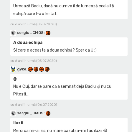
Urmează Badiu, dacă nu cumva îl deturnează cealaltă
echipă care l-a ofertat.
cu 6 ani în urmă (05.07.2020)
sergiu_CMOS
:
A doua echipă
Si care e aceasta a doua echipă? Sper ca U :)
cu 6 ani în urmă (05.07.2020)
gyke
:
@
Nu e Cluj, dar se pare că a semnat deja Badiu, și nu cu
Pitești...
cu 6 ani în urmă (06.07.2020)
sergiu_CMOS
:
Iluzii
Merci ca mi-ai zis; nu mai e cazul sa-mi fac iluzii 😅