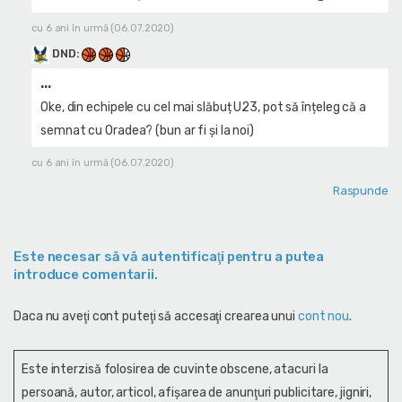
cu 6 ani în urmă (06.07.2020)
DND
:
...
Oke, din echipele cu cel mai slăbuț U23, pot să înțeleg că a
semnat cu Oradea? (bun ar fi și la noi)
cu 6 ani în urmă (06.07.2020)
Raspunde
Este necesar să vă autentificaţi pentru a putea
introduce comentarii.
Daca nu aveţi cont puteţi să accesaţi crearea unui
cont nou
.
Este interzisă folosirea de cuvinte obscene, atacuri la
persoană, autor, articol, afişarea de anunţuri publicitare, jigniri,