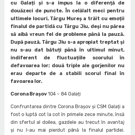
cu Galați și s-a impus la o diferență de
douăzeci de puncte. În celălalt meci pentru
ultimele locuri, Târgu Mureș a trăit cu emoții
finalul de partidă cu Târgu Jiu, deși nu părea
să aibă vreun fel de probleme până la pauză.
După pauză, Târgu Jiu s-a apropiat treptat și
nu s-au dat bătuți până în ultimul minut,
indiferent de fluctuațiile scorului în
defavoarea lor; două triple ale gorjenilor nu
erau departe de a stabili scorul final în
favoarea lor.
Corona Brașov
104 – 84 Galați
Confruntarea dintre Corona Brașov și CSM Galați a
fost o luptă cot la cot în primele zece minute, însă
din sfertul al doilea, gazdele au trecut în avantaj
și nu l-au mai pierdut până la finalul partidei.