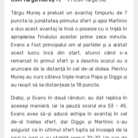
Târgu Mureș a preluat un avantaj timpuriu de 7
puncte la jumătatea primului sfert și apoi Martinic
a dus acest avantaj la încă o posesie cu o triplă în
apropierea finalului acestor prime zece minute.
Evans a fost principalul om al partidei și a arătat
acest lucru încă din start, atunci când s-a
remarcat în primul sfert și a deschis scorul cu o
aruncare de la distanță în cel de-al doilea. Pentru
Mureș au curs câteva triple marca Popa și Diggs și
au reușit să se distanțeze la 18 puncte.
Diaby, și Evans în două rânduri, au dat replica în
aceeași manieră, iar la pauză scorul era 53 – 45.
Evans avea să-și aducă echipa în avantaj în cel
de-al treilea sfert, dar Diggs și Martinic s-au
asigurat ca în ultimul sfert lupta să înceapă de la
egal la egal și au stabilit scorul 70-70. Un run de