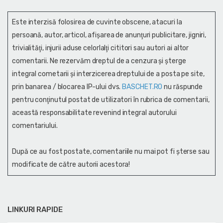
Este interzisă folosirea de cuvinte obscene, atacuri la
persoană, autor, articol, afişarea de anunţuri publicitare, jigniri,
trivialităţi, injurii aduse celorlalţi cititori sau autori ai altor
comentarii. Ne rezervăm dreptul de a cenzura și şterge
integral cometarii și interzicerea dreptului de a posta pe site,
prin banarea / blocarea IP-ului dvs.
BASCHET.RO
nu răspunde
pentru conţinutul postat de utilizatori în rubrica de comentarii,
această responsabilitate revenind integral autorului
comentariului.
După ce au fost postate, comentariile nu mai pot fi șterse sau
modificate de către autorii acestora!
LINKURI RAPIDE