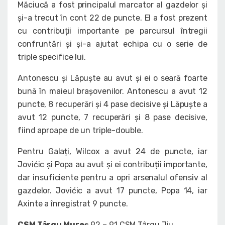
Măciucă a fost principalul marcator al gazdelor și
și-a trecut în cont 22 de puncte. El a fost prezent
cu contribuții importante pe parcursul întregii
confruntări și și-a ajutat echipa cu o serie de
triple specifice lui.
Antonescu și Lăpuște au avut și ei o seară foarte
bună în maieul brașovenilor. Antonescu a avut 12
puncte, 8 recuperări și 4 pase decisive și Lăpuște a
avut 12 puncte, 7 recuperări și 8 pase decisive,
fiind aproape de un triple-double.
Pentru Galați, Wilcox a avut 24 de puncte, iar
Jovićic și Popa au avut și ei contribuții importante,
dar insuficiente pentru a opri arsenalul ofensiv al
gazdelor. Jovićic a avut 17 puncte, Popa 14, iar
Axinte a înregistrat 9 puncte.
CSM Târgu Mureș
92 – 91 CSM Târgu Jiu