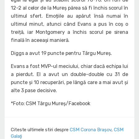
12-2 al celor de la Mureș părea să fi închis scorul în
ultimul sfert. Emoțiile au apărut însă numai în
ultimul minut, atunci când Evans a pus în coș o
treiță, iar Montgomery a închis scorul pe sirena
finală în aceeași manieră.
Diggs a avut 19 puncte pentru Târgu Mureș.
Evans a fost MVP-ul meciului, chiar dacă echipa lui
a pierdut. El a avut un double-double cu 31 de
puncte și 10 recuperări, pe lângă care a mai avut și
alte 3 pase decisive.
*Foto: CSM Târgu Mureș/Facebook
Citeste ultimele stiri despre
CSM Corona Braşov
,
CSM
Galaţi