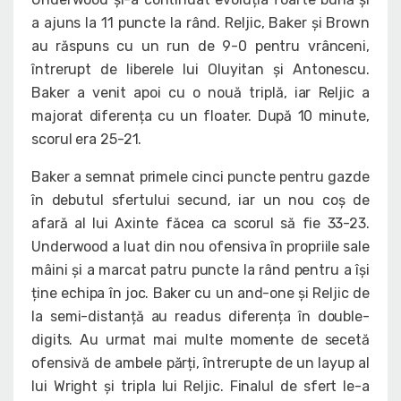
a ajuns la 11 puncte la rând. Reljic, Baker și Brown
au răspuns cu un run de 9-0 pentru vrânceni,
întrerupt de liberele lui Oluyitan și Antonescu.
Baker a venit apoi cu o nouă triplă, iar Reljic a
majorat diferența cu un floater. După 10 minute,
scorul era 25-21.
Baker a semnat primele cinci puncte pentru gazde
în debutul sfertului secund, iar un nou coș de
afară al lui Axinte făcea ca scorul să fie 33-23.
Underwood a luat din nou ofensiva în propriile sale
mâini și a marcat patru puncte la rând pentru a își
ține echipa în joc. Baker cu un and-one și Reljic de
la semi-distanță au readus diferența în double-
digits. Au urmat mai multe momente de secetă
ofensivă de ambele părți, întrerupte de un layup al
lui Wright și tripla lui Reljic. Finalul de sfert le-a