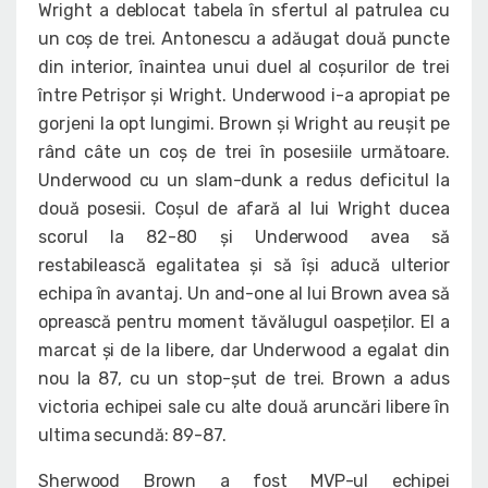
Wright a deblocat tabela în sfertul al patrulea cu
un coș de trei. Antonescu a adăugat două puncte
din interior, înaintea unui duel al coșurilor de trei
între Petrișor și Wright. Underwood i-a apropiat pe
gorjeni la opt lungimi. Brown și Wright au reușit pe
rând câte un coș de trei în posesiile următoare.
Underwood cu un slam-dunk a redus deficitul la
două posesii. Coșul de afară al lui Wright ducea
scorul la 82-80 și Underwood avea să
restabilească egalitatea și să își aducă ulterior
echipa în avantaj. Un and-one al lui Brown avea să
oprească pentru moment tăvălugul oaspeților. El a
marcat și de la libere, dar Underwood a egalat din
nou la 87, cu un stop-șut de trei. Brown a adus
victoria echipei sale cu alte două aruncări libere în
ultima secundă: 89-87.
Sherwood Brown a fost MVP-ul echipei