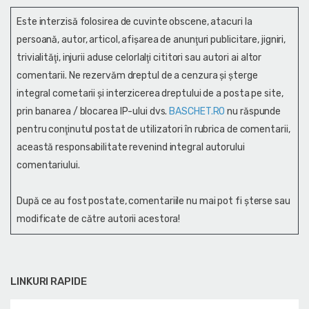
Este interzisă folosirea de cuvinte obscene, atacuri la
persoană, autor, articol, afişarea de anunţuri publicitare, jigniri,
trivialităţi, injurii aduse celorlalţi cititori sau autori ai altor
comentarii. Ne rezervăm dreptul de a cenzura și şterge
integral cometarii și interzicerea dreptului de a posta pe site,
prin banarea / blocarea IP-ului dvs.
BASCHET.RO
nu răspunde
pentru conţinutul postat de utilizatori în rubrica de comentarii,
această responsabilitate revenind integral autorului
comentariului.
După ce au fost postate, comentariile nu mai pot fi șterse sau
modificate de către autorii acestora!
LINKURI RAPIDE