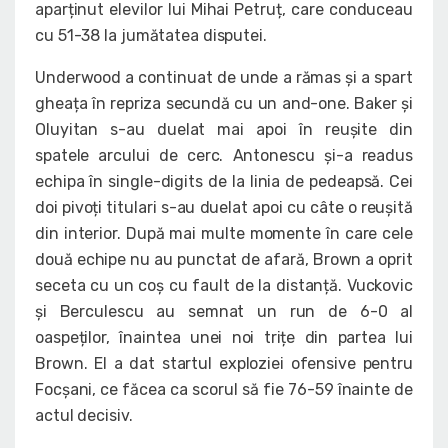
aparținut elevilor lui Mihai Petruț, care conduceau
cu 51-38 la jumătatea disputei.
Underwood a continuat de unde a rămas și a spart
gheața în repriza secundă cu un and-one. Baker și
Oluyitan s-au duelat mai apoi în reușite din
spatele arcului de cerc. Antonescu și-a readus
echipa în single-digits de la linia de pedeapsă. Cei
doi pivoți titulari s-au duelat apoi cu câte o reușită
din interior. După mai multe momente în care cele
două echipe nu au punctat de afară, Brown a oprit
seceta cu un coș cu fault de la distanță. Vuckovic
și Berculescu au semnat un run de 6-0 al
oaspeților, înaintea unei noi trițe din partea lui
Brown. El a dat startul exploziei ofensive pentru
Focșani, ce făcea ca scorul să fie 76-59 înainte de
actul decisiv.