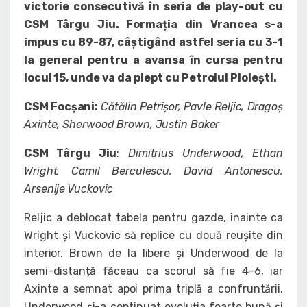
victorie consecutivă în seria de play-out cu
CSM Târgu Jiu. Formația din Vrancea s-a
impus cu 89-87, câștigând astfel seria cu 3-1
la general pentru a avansa în cursa pentru
locul 15, unde va da piept cu Petrolul Ploiești.
CSM Focșani:
Cătălin Petrișor, Pavle Reljic, Dragoș
Axinte, Sherwood Brown, Justin Baker
CSM Târgu Jiu
:
Dimitrius Underwood, Ethan
Wright, Camil Berculescu, David Antonescu,
Arsenije Vuckovic
Reljic a deblocat tabela pentru gazde, înainte ca
Wright și Vuckovic să replice cu două reușite din
interior. Brown de la libere și Underwood de la
semi-distanță făceau ca scorul să fie 4-6, iar
Axinte a semnat apoi prima triplă a confruntării.
Underwood și-a continuat evoluția foarte bună și