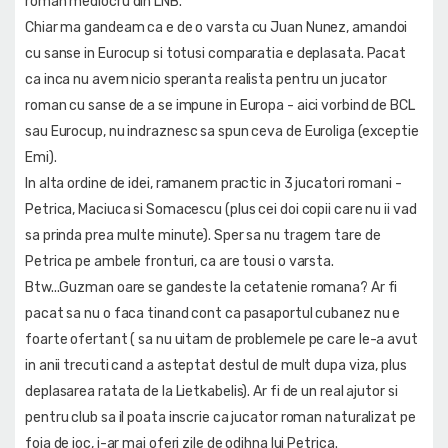
roman mediocru din LNB.
Chiar ma gandeam ca e de o varsta cu Juan Nunez, amandoi
cu sanse in Eurocup si totusi comparatia e deplasata. Pacat
ca inca nu avem nicio speranta realista pentru un jucator
roman cu sanse de a se impune in Europa - aici vorbind de BCL
sau Eurocup, nu indraznesc sa spun ceva de Euroliga (exceptie
Emi).
In alta ordine de idei, ramanem practic in 3 jucatori romani -
Petrica, Maciuca si Somacescu (plus cei doi copii care nu ii vad
sa prinda prea multe minute). Sper sa nu tragem tare de
Petrica pe ambele fronturi, ca are tousi o varsta.
Btw...Guzman oare se gandeste la cetatenie romana? Ar fi
pacat sa nu o faca tinand cont ca pasaportul cubanez nu e
foarte ofertant ( sa nu uitam de problemele pe care le-a avut
in anii trecuti cand a asteptat destul de mult dupa viza, plus
deplasarea ratata de la Lietkabelis). Ar fi de un real ajutor si
pentru club sa il poata inscrie ca jucator roman naturalizat pe
foia de joc, i-ar mai oferi zile de odihna lui Petrica.