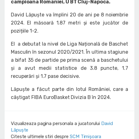
campioana României, U BT Cluj-Napoca.
David Lăpuște va împlini 20 de ani pe 8 noiembrie
2024. El măsoară 1.87 metri și este jucător de
pozițiile 1-2.
El a debutat la nivel de Liga Națională de Baschet
Masculin în sezonul 2020/2021. În ultima stagiune
a bifat 35 de partide pe prima scenă a baschetului
și a avut medii statistice de 3.8 puncte, 1.7
recuperări și 1.7 pase decisive.
Lăpuște a făcut parte din lotul României, care a
câștigat FIBA EuroBasket Divizia B în 2024.
Vizualizeaza pagina personala a jucatorului
David
Lăpuște
Citeste ultimele stiri despre
SCM Timișoara