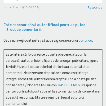
Raspunde
cu 1 an în urmă (20.08.2024)
Este necesar să vă autentificaţi pentru a putea
introduce comentarii.
Daca nu aveţi cont puteţi să accesaţi crearea unui
cont nou
.
Este interzisă folosirea de cuvinte obscene, atacuri la
persoană, autor, articol, afişarea de anunţuri publicitare, jigniri,
trivialităţi, injurii aduse celorlalţi cititori sau autori ai altor
comentarii. Ne rezervăm dreptul de a cenzura și şterge
integral cometarii și interzicerea dreptului de a posta pe site,
prin banarea / blocarea IP-ului dvs.
BASCHET.RO
nu răspunde
pentru conţinutul postat de utilizatori în rubrica de comentarii,
această responsabilitate revenind integral autorului
comentariului.