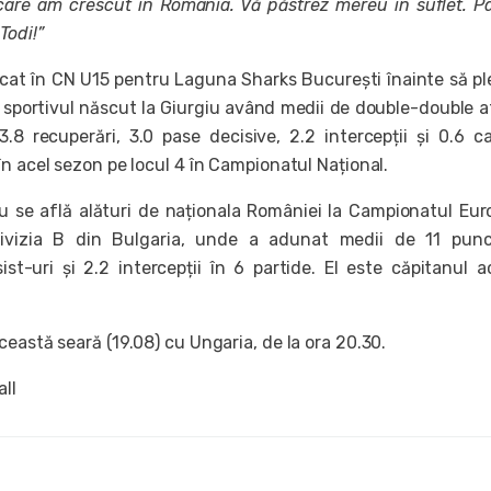
care am crescut în România. Vă păstrez mereu în suflet. P
 Todi!”
cat în CN U15 pentru Laguna Sharks București înainte să pl
, sportivul născut la Giurgiu având medii de double-double a
.8 recuperări, 3.0 pase decisive, 2.2 intercepții și 0.6 c
n acel sezon pe locul 4 în Campionatul Național.
u se află alături de naționala României la Campionatul Eu
ivizia B din Bulgaria, unde a adunat medii de 11 punc
ist-uri și 2.2 intercepții în 6 partide. El este căpitanul a
eastă seară (19.08) cu Ungaria, de la ora 20.30.
all