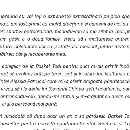
împreună cu voi toți o experiență extraordinară pe plan spor
a zi am fost primit cu multă afecțiune și oamenii de aici au 
ri sportivi extraordinari, făcându-mă să mă simt la Todi 
i am găsit o a doua familie. Vreau să-i mulțumesc antren
tuturor colaboratorilor să și staff-ului medical pentru toată
ătirea, cât și recuperarea mea.
 colegilor de la Basket Todi pentru cum m-au primit încă
tat să evoluez atât pe teren, cât și în afara lui. Mulțumiri t
intei Alessia Parrucci care mi-a oferit dragoste părintească
vreau să i le dedic lui Giovanni Chinea, șeful academiei, car
i antrenându-mă, dându-mi sfaturi și m-a ajutat să devin n
 ci și o persoană mai bună.
 niciodată că după doar un an o să părăsesc Basket Tod
oscător pentru această oportunitate, atât vouă cât și L