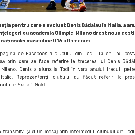
ația pentru care a evoluat Denis Bădălău în Italia, a a
nțelegeri cu academia Olimpiei Milano drept noua desti
 naționalei masculine U16 a României.
 pagina de Facebook a clubului din Todi, italienii au pos
ă prin care se face referire la trecerea lui Denis Bădă
 Milano. Denis a ajuns la Todi în vara anului trecut, pet
talia. Reprezentanții clubului au făcut referiri la prest
ului în Serie C Gold.
ă transmită și el un mesaj prin intermediul clubului din Tod