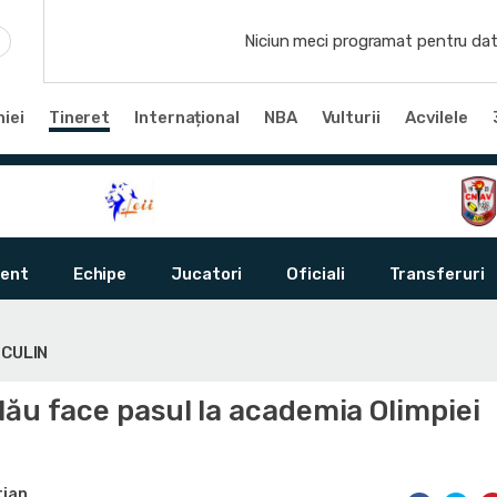
Niciun meci programat pentru dat
iei
Tineret
Internațional
NBA
Vulturii
Acvilele
ent
Echipe
Jucatori
Oficiali
Transferuri
SCULIN
ău face pasul la academia Olimpiei
tian