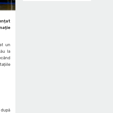
nunțat
nație
tat un
lău la
recând
ațiile
i după