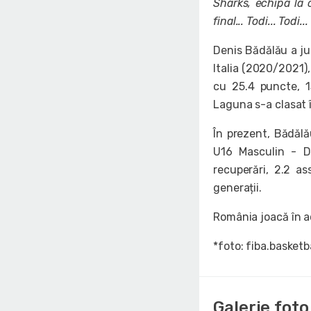
Sharks, echipa la 
final... Todi... Todi...
Denis Bădălău a ju
Italia (2020/2021)
cu 25.4 puncte, 13
Laguna s-a clasat î
În prezent, Bădălă
U16 Masculin - D
recuperări, 2.2 ass
generații.
România joacă în ac
*foto: fiba.basketb
Galerie foto