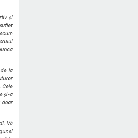
tiv și
suflet
precum
orului
 munca
 de la
uturor
. Cele
e și-a
u doar
i. Vă
agunei