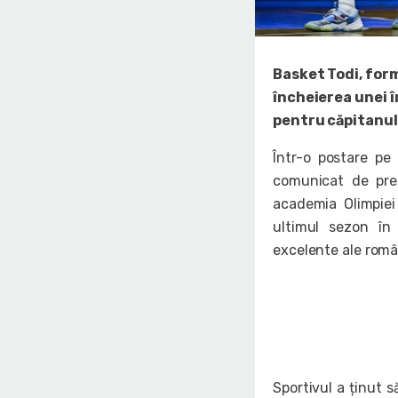
Basket Todi, form
încheierea unei î
pentru căpitanul
Într-o postare pe
comunicat de pres
academia Olimpiei
ultimul sezon în I
excelente ale român
Sportivul a ținut s