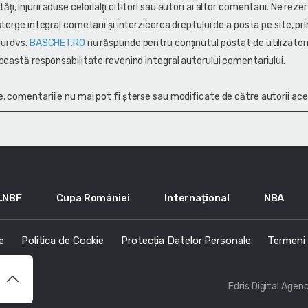
alităţi, injurii aduse celorlalţi cititori sau autori ai altor comentarii. Ne rez
terge integral cometarii și interzicerea dreptului de a posta pe site, pri
ui dvs.
BASCHET.RO
nu răspunde pentru conţinutul postat de utilizatori
ceastă responsabilitate revenind integral autorului comentariului.
, comentariile nu mai pot fi șterse sau modificate de către autorii ace
LNBF
Cupa României
Internațional
NBA
e
Politica de Cookie
Protecția Datelor Personale
Termeni s
Edris Digital Agen