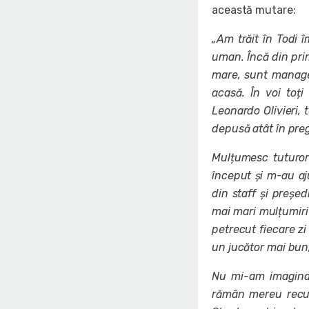
această mutare:
„Am trăit în Todi 
uman. Încă din prim
mare, sunt manage
acasă. În voi toț
Leonardo Olivieri, 
depusă atât în preg
Mulțumesc tuturor
început și m-au aju
din staff și președ
mai mari mulțumiri 
petrecut fiecare z
un jucător mai bun,
Nu mi-am imaginat
rămân mereu recun