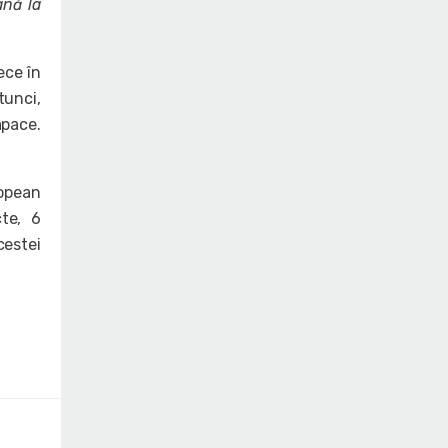
ână la
ece în
tunci,
apace.
ropean
te, 6
cestei