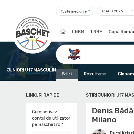
Toate meciurile
LNBM
LNBF
Cupa Român
JUNIORI U17 MASCULIN
Stiri
Rezultate
Clasam
LINKURI RAPIDE
STIRI JUNIORI U17 MA
Denis Bădăl
Cum activez
Milano
contul de utilizator
pe Baschet.ro?
Bucsi Krisz