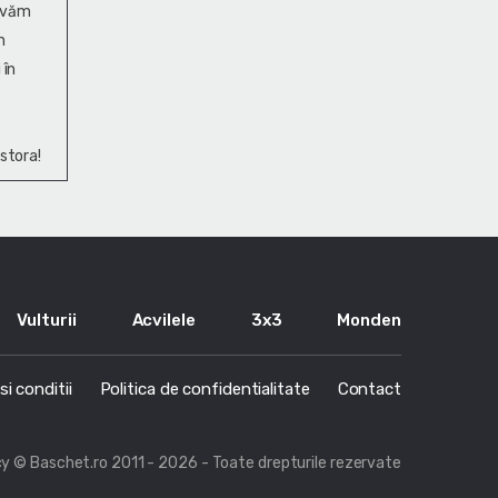
ervăm
n
 în
stora!
Vulturii
Acvilele
3x3
Monden
i conditii
Politica de confidentialitate
Contact
cy
© Baschet.ro 2011 - 2026 - Toate drepturile rezervate