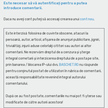
Este necesar să vă autentificaţi pentru a putea
introduce comentarii.
Daca nu aveţi cont puteţi să accesaţi crearea unui
cont nou
.
Este interzisă folosirea de cuvinte obscene, atacuri la
persoană, autor, articol, afişarea de anunţuri publicitare, jigniri,
trivialităţi, injurii aduse celorlalţi cititori sau autori ai altor
comentarii. Ne rezervăm dreptul de a cenzura și şterge
integral cometarii și interzicerea dreptului de a posta pe site,
prin banarea / blocarea IP-ului dvs.
BASCHET.RO
nu răspunde
pentru conţinutul postat de utilizatori în rubrica de comentarii,
această responsabilitate revenind integral autorului
comentariului.
După ce au fost postate, comentariile nu mai pot fi șterse sau
modificate de către autorii acestora!