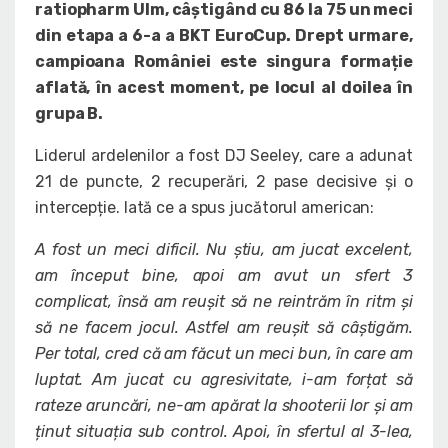
ratiopharm Ulm, câștigând cu 86 la 75 un meci
din etapa a 6-a a BKT EuroCup. Drept urmare,
campioana României este singura formație
aflată, în acest moment, pe locul al doilea în
grupa B.
Liderul ardelenilor a fost DJ Seeley, care a adunat
21 de puncte, 2 recuperări, 2 pase decisive și o
intercepție. Iată ce a spus jucătorul american:
A fost un meci dificil. Nu știu, am jucat excelent,
am început bine, apoi am avut un sfert 3
complicat, însă am reușit să ne reintrăm în ritm și
să ne facem jocul. Astfel am reușit să câștigăm.
Per total, cred că am făcut un meci bun, în care am
luptat. Am jucat cu agresivitate, i-am forțat să
rateze aruncări, ne-am apărat la shooterii lor și am
ținut situația sub control. Apoi, în sfertul al 3-lea,