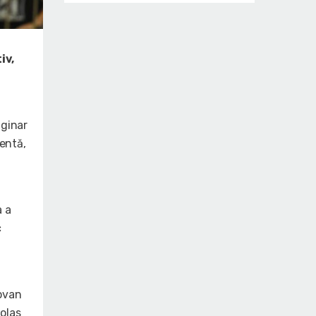
iv,
riginar
dentă,
a a
c
dovan
olas