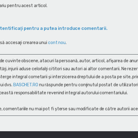
riu pentru acest articol.
tentificaţi pentru a putea introduce comentarii.
 să accesaţi crearea unui
cont nou
.
 de cuvinte obscene, atacuri la persoană, autor, articol, afişarea de anun
alităţi, injurii aduse celorlalţi cititori sau autori ai altor comentarii. Ne rez
terge integral cometarii și interzicerea dreptului de a posta pe site, pri
ui dvs.
BASCHET.RO
nu răspunde pentru conţinutul postat de utilizatori
ceastă responsabilitate revenind integral autorului comentariului.
, comentariile nu mai pot fi șterse sau modificate de către autorii ace