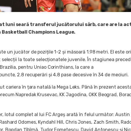
t luni seară transferul jucătorului sârb, care are la act
n Basketball Champions League.
𝐨𝐯𝐢𝐜 este un jucător de pozițile 1-2 și măsoară 1.98 metri. El este o
t selecții la toate selecționatele juvenile. În stagiunea prece
 Brazilia, pentru Uniao Corinthians, la care a
puncte, 2.8 recuperări și 4.8 pase decesive în 34 de meciuri.
ut cariera în țara natală la Mega Leks. Până în prezent acest
 precum Napredak Krusevac, KK Jagodina, OKK Beograd, Bora
.
, lotul complet al lui FC Argeș arată în felul următor: Austin
, Rashard Odomes, Kyndahl Hill, Chris Jones, Zach Smith, Ra
tor, Bogdan Țîbîrnă, Tudor Fometescu, David Antonescu și Nic