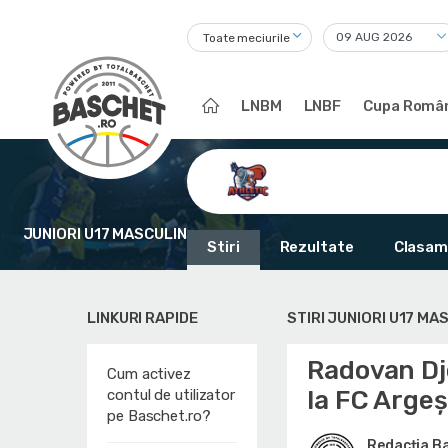
Toate meciurile
LNBM
LNBF
Cupa Român
JUNIORI U17 MASCULIN
Stiri
Rezultate
Clasam
LINKURI RAPIDE
STIRI JUNIORI U17 MA
Radovan Dj
Cum activez
la FC Argeș
contul de utilizator
pe Baschet.ro?
Redacția B