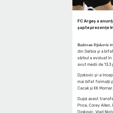
FC Argeș a anunța
șapte prezențe î
𝐑𝐚𝐝𝐨𝐯𝐚𝐧 𝐃𝐣𝐨𝐤
din Serbia și a bifa
sârbul a evoluat în
avut medii de 13.3 
Djokovic și-a încep
mai bifat formații
Cacak și KK Mornar
După acest transfer
Price, Corey Allen
Djokovic, Vlad Nis