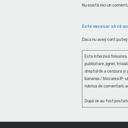
Nu există nici un comenta
Este necesar să vă au
Daca nu aveţi cont puteţi
Este interzisă folosirea
publicitare, jigniri, trivi
dreptul de a cenzura și ş
banarea / blocarea IP-ul
rubrica de comentarii, a
După ce au fost postate