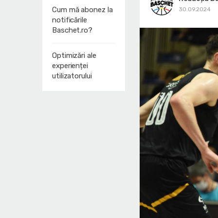
Cum mă abonez la
30.09.2024
notificările
Baschet.ro?
Optimizări ale
experienței
utilizatorului