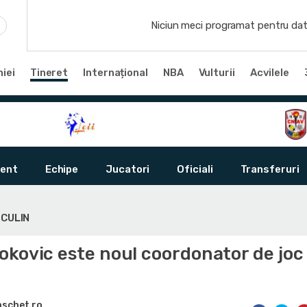
Niciun meci programat pentru dat
iei
Tineret
Internațional
NBA
Vulturii
Acvilele
ent
Echipe
Jucatori
Oficiali
Transferuri
SCULIN
okovic este noul coordonator de joc
aschet.ro