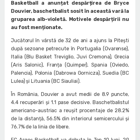
Basketball a anunțat despărțirea de Bryce
Douvier, baschetbalist sosit în această vară la
gruparea alb-violetă. Motivele despărțirii nu
au fost menționate.
Jucătorul în vârstă de 32 de ani a ajuns la Pitești
după sezoane petrecute în Portugalia (Ovarense),
Italia (Blu Basket Treviglio, Juvi Cremona), Grecia
(Aris Salonic), Franța (Quimper), Spania (Oviedo,
Palencia), Polonia (Dabrowa Gornicza), Suedia (BC
Lulea) și Lituania (BC Siauliai).
În România, Douvier a avut medii de 8.9 puncte,
4.4 recuperări și 1.1 pase decisive. Baschetbalistul
americano-austriac a reușit procentaje de 28.2%
de la distanță, 56.5% din interiorul semicercului și
76.7% de la linia de libere.
FC Argeș Basketball va debuta în Top 10 luni, 29