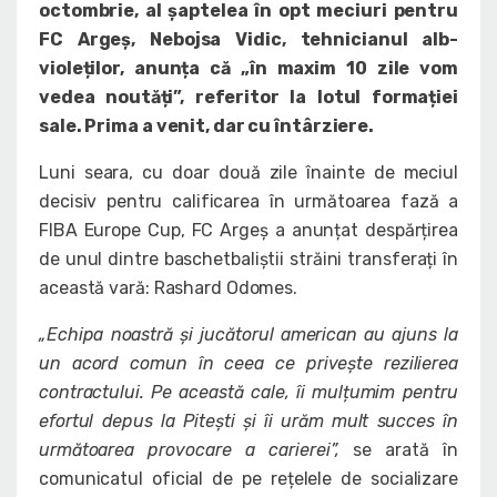
octombrie, al șaptelea în opt meciuri pentru
FC Argeș, Nebojsa Vidic, tehnicianul alb-
violeților, anunța că „în maxim 10 zile vom
vedea noutăți”, referitor la lotul formației
sale. Prima a venit, dar cu întârziere.
Luni seara, cu doar două zile înainte de meciul
decisiv pentru calificarea în următoarea fază a
FIBA Europe Cup, FC Argeș a anunțat despărțirea
de unul dintre baschetbaliștii străini transferați în
această vară: Rashard Odomes.
„Echipa noastră și jucătorul american au ajuns la
un acord comun în ceea ce privește rezilierea
contractului. Pe această cale, îi mulțumim pentru
efortul depus la Pitești și îi urăm mult succes în
următoarea provocare a carierei”,
se arată în
comunicatul oficial de pe rețelele de socializare