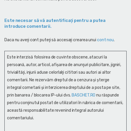
Este necesar să vă autentificaţi pentru a putea
introduce comentarii.
Daca nu aveţi cont puteţi să accesaţi crearea unui
cont nou
.
Este interzisă folosirea de cuvinte obscene, atacuri la
persoană, autor, articol, afişarea de anunţuri publicitare, jigniri,
trivialităţi, injurii aduse celorlalţi cititori sau autori ai altor
comentarii. Ne rezervăm dreptul de a cenzura și şterge
integral cometarii și interzicerea dreptului de a posta pe site,
prin banarea / blocarea IP-ului dvs.
BASCHET.RO
nu răspunde
pentru conţinutul postat de utilizatori în rubrica de comentarii,
această responsabilitate revenind integral autorului
comentariului.