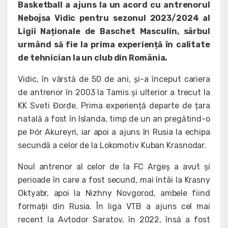
Basketball a ajuns la un acord cu antrenorul
Nebojsa Vidic pentru sezonul 2023/2024 al
Ligii Naționale de Baschet Masculin, sârbul
urmând să fie la prima experiență în calitate
de tehnician la un club din România.
Vidic, în vârstă de 50 de ani, și-a început cariera
de antrenor în 2003 la Tamis și ulterior a trecut la
KK Sveti Đorđe. Prima experiență departe de țara
natală a fost în Islanda, timp de un an pregătind-o
pe Þór Akureyri, iar apoi a ajuns în Rusia la echipa
secundă a celor de la Lokomotiv Kuban Krasnodar.
Noul antrenor al celor de la FC Argeș a avut și
perioade în care a fost secund, mai întâi la Krasny
Oktyabr, apoi la Nizhny Novgorod, ambele fiind
formații din Rusia. În liga VTB a ajuns cel mai
recent la Avtodor Saratov, în 2022, însă a fost