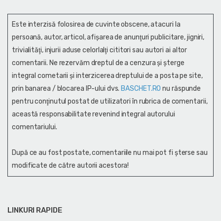
Este interzisă folosirea de cuvinte obscene, atacuri la
persoană, autor, articol, afişarea de anunţuri publicitare, jigniri,
trivialităţi, injurii aduse celorlalţi cititori sau autori ai altor
comentarii. Ne rezervăm dreptul de a cenzura și şterge
integral cometarii și interzicerea dreptului de a posta pe site,
prin banarea / blocarea IP-ului dvs.
BASCHET.RO
nu răspunde
pentru conţinutul postat de utilizatori în rubrica de comentarii,
această responsabilitate revenind integral autorului
comentariului.
După ce au fost postate, comentariile nu mai pot fi șterse sau
modificate de către autorii acestora!
LINKURI RAPIDE