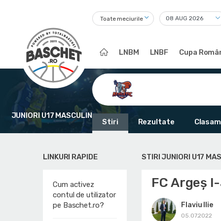
Toate meciurile
LNBM
LNBF
Cupa Român
JUNIORI U17 MASCULIN
Stiri
Rezultate
Clasam
LINKURI RAPIDE
STIRI JUNIORI U17 MA
FC Argeș l
Cum activez
contul de utilizator
Flaviu Ilie
pe Baschet.ro?
05.07.2022