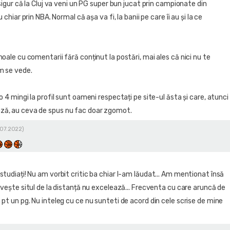
 sigur că la Cluj va veni un PG super bun jucat prin campionate din
u chiar prin NBA. Normal că așa va fi, la banii pe care îi au și la ce
oale cu comentarii fără conținut la postări, mai ales că nici nu te
m se vede.
o 4 mingi la profil sunt oameni respectați pe site-ul ăsta și care, atunci
ă, au ceva de spus nu fac doar zgomot.
.07.2022)
tudiați! Nu am vorbit critic ba chiar l-am lăudat... Am mentionat însă
ivește situl de la distanță nu excelează... Frecventa cu care aruncă de
pt un pg. Nu inteleg cu ce nu sunteti de acord din cele scrise de mine