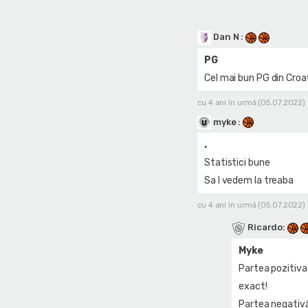
Dan N
:
PG
Cel mai bun PG din Cro
cu 4 ani în urmă (05.07.2022)
myke
:
.
Statistici bune
Sa l vedem la treaba
cu 4 ani în urmă (05.07.2022)
Ricardo
:
Myke
Partea pozitiva
exact!
Partea negativă