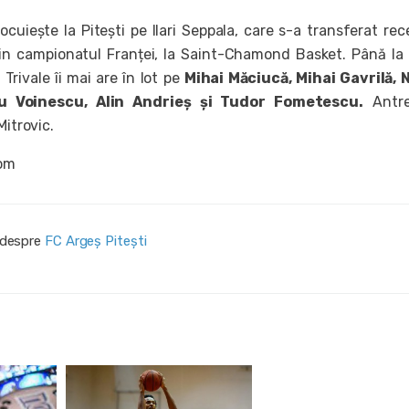
ocuiește la Pitești pe Ilari Seppala, care s-a transferat rec
in campionatul Franței, la Saint-Chamond Basket. Până la
Trivale îi mai are în lot pe
Mihai Măciucă, Mihai Gavrilă, 
u Voinescu, Alin Andrieș și Tudor Fometescu.
Antre
Mitrovic.
com
i despre
FC Argeș Pitești