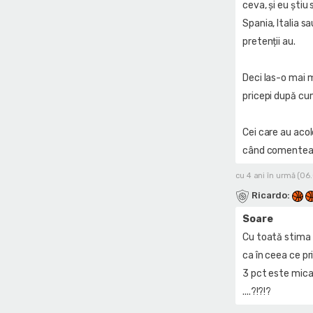
ceva, și eu știu
Spania, Italia sa
pretenții au.
Deci las-o mai m
pricepi după cu
Cei care au acol
când comenteaz
cu 4 ani în urmă (06
Ricardo
:
Soare
Cu toată stima s
ca în ceea ce pr
3 pct este mica 
....?!?!?