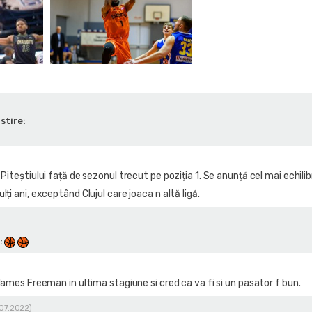
stire:
 Piteștiului față de sezonul trecut pe poziția 1. Se anunță cel mai echili
ți ani, exceptând Clujul care joaca n altă ligă.
:
ames Freeman in ultima stagiune si cred ca va fi si un pasator f bun.
.07.2022)