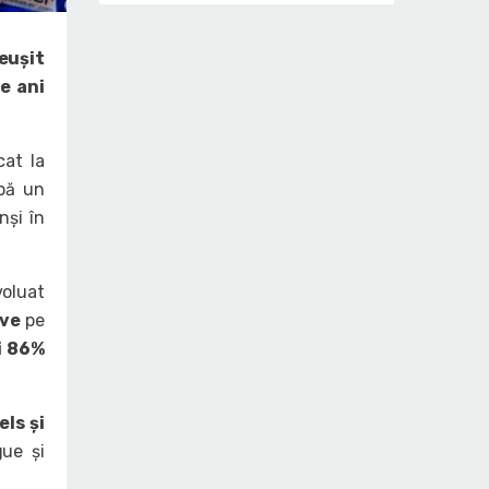
eușit
e ani
cat la
pă un
nși în
voluat
ive
pe
i 86%
ls și
ue și