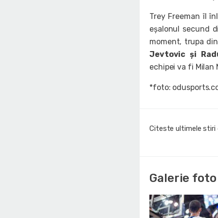
Trey Freeman îl înl
eșalonul secund d
moment, trupa din 
Jevtovic și Rad
echipei va fi Milan 
*foto: odusports.
Citeste ultimele stir
Galerie foto