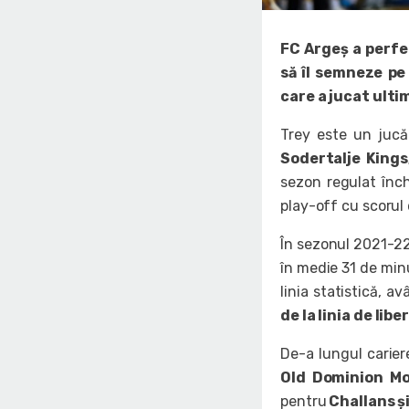
FC Argeș a perfe
să îl semneze pe
care a jucat ulti
Trey este un jucăt
Sodertalje Kings
sezon regulat înche
play-off cu scorul 
În sezonul 2021-22,
în medie 31 de minu
linia statistică, 
de la linia de libe
De-a lungul carie
Old Dominion M
pentru
Challans ș