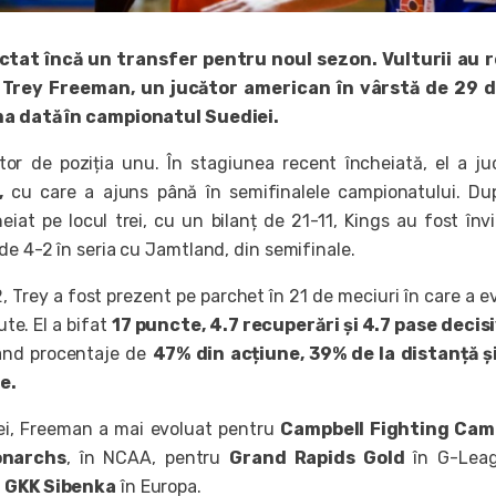
ctat încă un transfer pentru noul sezon. Vulturii au r
 Trey Freeman, un jucător american în vârstă de 29 d
ma dată în campionatul Suediei.
or de poziția unu. În stagiunea recent încheiată, el a ju
,
cu care a ajuns până în semifinalele campionatului. Du
iat pe locul trei, cu un bilanț de 21-11, Kings au fost învi
de 4-2 în seria cu Jamtland, din semifinale.
 Trey a fost prezent pe parchet în 21 de meciuri în care a e
te. El a bifat
17 puncte, 4.7 recuperări și 4.7 pase decis
având procentaje de
47% din acțiune, 39% de la distanță ș
re.
rei, Freeman a mai evoluat pentru
Campbell Fighting Came
onarchs
, în NCAA, pentru
Grand Rapids Gold
în G-Leag
i GKK Sibenka
în Europa.