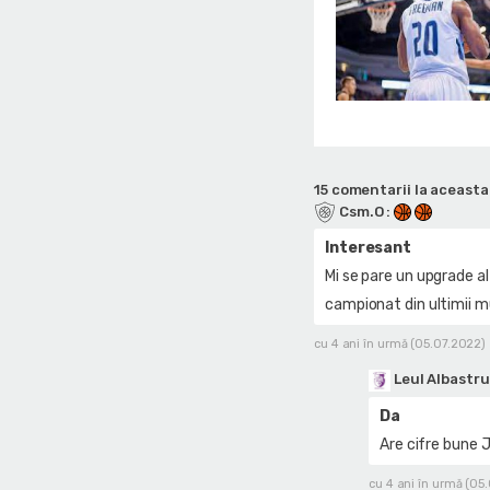
15 comentarii la aceasta 
Csm.O
:
Interesant
Mi se pare un upgrade al
campionat din ultimii mul
cu 4 ani în urmă (05.07.2022)
Leul Albastru
Da
Are cifre bune J
cu 4 ani în urmă (05