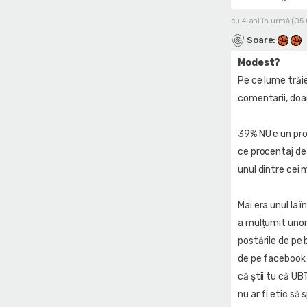
cu 4 ani în urmă (05
Soare
:
Modest?
Pe ce lume trăie
comentarii, doar
39% NU e un pro
ce procentaj de 
unul dintre cei 
Mai era unul la 
a mulțumit unor 
postările de pe 
de pe facebook ș
că știi tu că UB
nu ar fi etic să