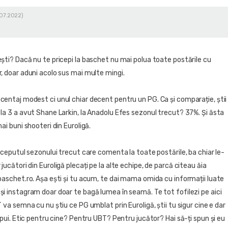
.07.2022)
ști? Dacă nu te pricepi la baschet nu mai polua toate postările cu
, doar aduni acolo sus mai multe mingi.
centaj modest ci unul chiar decent pentru un PG. Ca și comparație, știi
la 3 a avut Shane Larkin, la Anadolu Efes sezonul trecut? 37%. Și ăsta
mai buni shooteri din Euroligă.
începutul sezonului trecut care comenta la toate postările, ba chiar le-
jucători din Euroligă plecați pe la alte echipe, de parcă citeau ăia
baschet.ro. Așa ești și tu acum, te dai mama omida cu informații luate
i instagram doar doar te bagă lumea în seamă. Te tot fofilezi pe aici
T va semna cu nu știu ce PG umblat prin Euroligă, știi tu sigur cine e dar
 spui. Etic pentru cine? Pentru UBT? Pentru jucător? Hai să-ți spun și eu