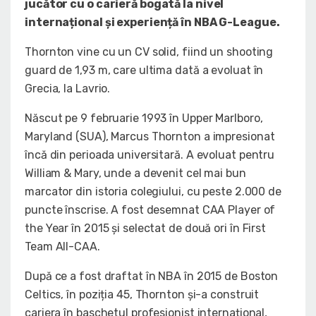
jucător cu o carieră bogată la nivel
internațional și experiență în NBA G-League.
Thornton vine cu un CV solid, fiind un shooting
guard de 1,93 m, care ultima dată a evoluat în
Grecia, la Lavrio.
Născut pe 9 februarie 1993 în Upper Marlboro,
Maryland (SUA), Marcus Thornton a impresionat
încă din perioada universitară. A evoluat pentru
William & Mary, unde a devenit cel mai bun
marcator din istoria colegiului, cu peste 2.000 de
puncte înscrise. A fost desemnat CAA Player of
the Year în 2015 și selectat de două ori în First
Team All-CAA.
După ce a fost draftat în NBA în 2015 de Boston
Celtics, în poziția 45, Thornton și-a construit
cariera în baschetul profesionist internațional,