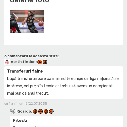
Galerie foto
3 comentarii la aceasta stire:
north.finder
:
Transferuri faine
După transferuri pare ca mai multe echipe din liga națională se
întăresc, cel puțin în teorie ar trebui să avem un campionat
mai bun ca anul trecut.
cu 1 an în urmă (22.07.2025)
Ricardo
:
Pitesti