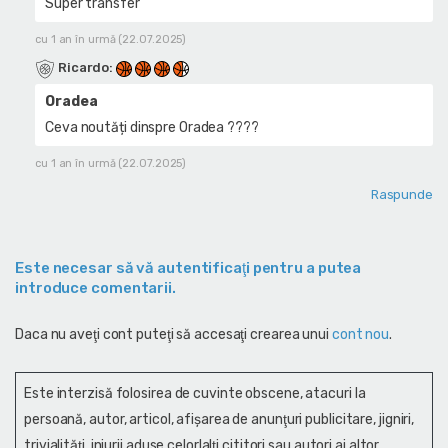
Super transfer
cu 1 an în urmă (22.07.2025)
Ricardo
:
Oradea
Ceva noutăți dinspre Oradea ????
cu 1 an în urmă (22.07.2025)
Raspunde
Este necesar să vă autentificaţi pentru a putea
introduce comentarii.
Daca nu aveţi cont puteţi să accesaţi crearea unui
cont nou
.
Este interzisă folosirea de cuvinte obscene, atacuri la
persoană, autor, articol, afişarea de anunţuri publicitare, jigniri,
trivialităţi, injurii aduse celorlalţi cititori sau autori ai altor