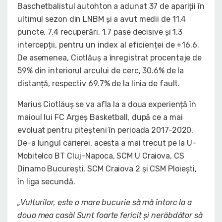
Baschetbalistul autohton a adunat 37 de apariții în
ultimul sezon din LNBM și a avut medii de 11.4
puncte, 7.4 recuperări, 1.7 pase decisive și 1.3
intercepții, pentru un index al eficienței de +16.6.
De asemenea, Ciotlăuș a înregistrat procentaje de
59% din interiorul arcului de cerc, 30.6% de la
distanță, respectiv 69.7% de la linia de fault.
Marius Ciotlăuș se va afla la a doua experiență în
maioul lui FC Argeș Basketball, după ce a mai
evoluat pentru piteșteni în perioada 2017-2020.
De-a lungul carierei, acesta a mai trecut pe la U-
Mobitelco BT Cluj-Napoca, SCM U Craiova, CS
Dinamo București, SCM Craiova 2 și CSM Ploiești,
în liga secundă.
„Vulturilor, este o mare bucurie să mă întorc la a
doua mea casă! Sunt foarte fericit și nerăbdător să