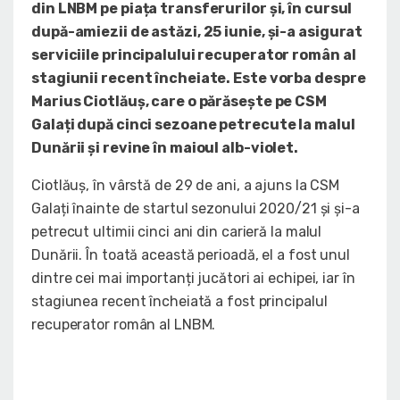
din LNBM pe piața transferurilor și, în cursul
după-amiezii de astăzi, 25 iunie, și-a asigurat
serviciile principalului recuperator român al
stagiunii recent încheiate. Este vorba despre
Marius Ciotlăuș, care o părăsește pe CSM
Galați după cinci sezoane petrecute la malul
Dunării și revine în maioul alb-violet.
Ciotlăuș, în vârstă de 29 de ani, a ajuns la CSM
Galați înainte de startul sezonului 2020/21 și și-a
petrecut ultimii cinci ani din carieră la malul
Dunării. În toată această perioadă, el a fost unul
dintre cei mai importanți jucători ai echipei, iar în
stagiunea recent încheiată a fost principalul
recuperator român al LNBM.