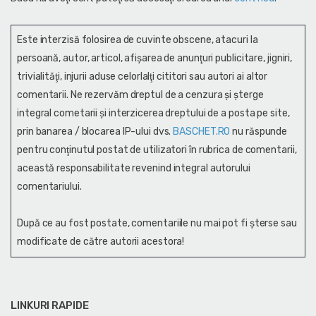
Este interzisă folosirea de cuvinte obscene, atacuri la
persoană, autor, articol, afişarea de anunţuri publicitare, jigniri,
trivialităţi, injurii aduse celorlalţi cititori sau autori ai altor
comentarii. Ne rezervăm dreptul de a cenzura și şterge
integral cometarii și interzicerea dreptului de a posta pe site,
prin banarea / blocarea IP-ului dvs.
BASCHET.RO
nu răspunde
pentru conţinutul postat de utilizatori în rubrica de comentarii,
această responsabilitate revenind integral autorului
comentariului.
După ce au fost postate, comentariile nu mai pot fi șterse sau
modificate de către autorii acestora!
LINKURI RAPIDE