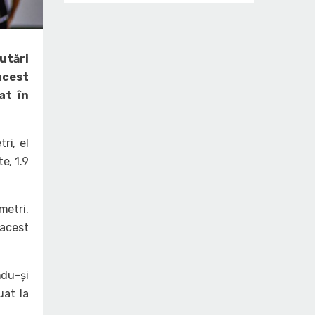
mutări
 acest
at în
ri, el
e, 1.9
etri.
 acest
du-și
uat la