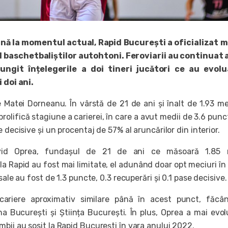
până la momentul actual, Rapid București a oficializat 
l baschetbaliștilor autohtoni. Feroviarii au continuat
ungit înțelegerile a doi tineri jucători ce au evolu
 doi ani.
 Matei Dorneanu. În vârstă de 21 de ani și înalt de 1.93 met
rolifică stagiune a carierei, în care a avut medii de 3.6 punct
e decisive și un procentaj de 57% al aruncărilor din interior.
avid Oprea, fundașul de 21 de ani ce măsoară 1.85 m
 la Rapid au fost mai limitate, el adunând doar opt meciuri în
sale au fost de 1.3 puncte, 0.3 recuperări și 0.1 pase decisive.
ariere aproximativ similare până în acest punct, făcân
na București și Știința București. În plus, Oprea a mai evol
bii au sosit la Rapid București în vara anului 2022.