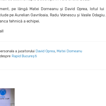
ent, pe lângă Matei Dorneanu și David Oprea, lotul lui
clude pe Aurelian Gavriloaia, Radu Voinescu și Vasile Odagiu.
anca tehnică a echipei.
all
personala a jucatorului
David Oprea
,
Matei Dorneanu
i despre
Rapid București