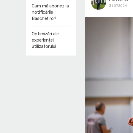
Cum mă abonez la
31.07.2024
notificările
Baschet.ro?
Optimizări ale
experienței
utilizatorului