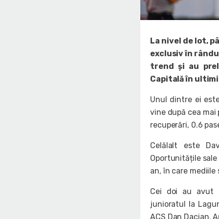
La nivel de lot, 
exclusiv în rându
trend și au prel
Capitală în ultimii
Unul dintre ei este
vine după cea mai p
recuperări, 0.6 pas
Celălalt este D
Oportunitățile sale
an, în care mediile 
Cei doi au avut c
junioratul la Lagu
ACS Dan Dacian. Am