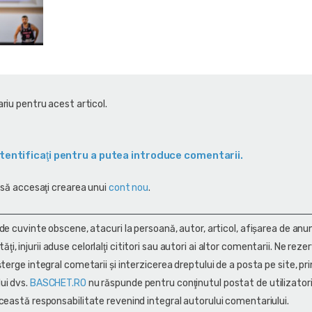
riu pentru acest articol.
tentificaţi pentru a putea introduce comentarii.
 să accesaţi crearea unui
cont nou
.
 de cuvinte obscene, atacuri la persoană, autor, articol, afişarea de anun
alităţi, injurii aduse celorlalţi cititori sau autori ai altor comentarii. Ne rez
terge integral cometarii și interzicerea dreptului de a posta pe site, pri
ui dvs.
BASCHET.RO
nu răspunde pentru conţinutul postat de utilizatori
ceastă responsabilitate revenind integral autorului comentariului.