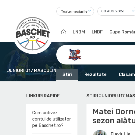
Toate meciurile
LNBM
LNBF
Cupa Român
JUNIORI U17 MASCULIN
Stiri
Rezultate
Clasam
LINKURI RAPIDE
STIRI JUNIORI U17 MA
Matei Dorn
Cum activez
sezon alătu
contul de utilizator
pe Baschet.ro?
Flaviu Ilie