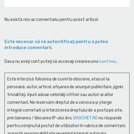
Nu există nici un comentariu pentru acest articol.
Este necesar să vă autentificaţi pentru a putea
introduce comentarii.
Daca nu aveţi cont puteţi să accesaţi crearea unui
cont nou
.
Este interzisă folosirea de cuvinte obscene, atacuri la
persoană, autor, articol, afişarea de anunţuri publicitare, jigniri,
trivialităţi, injurii aduse celorlalţi cititori sau autori ai altor
comentarii. Ne rezervăm dreptul de a cenzura și şterge
integral cometarii și interzicerea dreptului de a posta pe site,
prin banarea / blocarea IP-ului dvs.
BASCHET.RO
nu răspunde
pentru conţinutul postat de utilizatori în rubrica de comentarii,
această responsabilitate revenind integral autorului