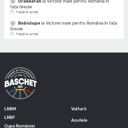
Oradeafan
la
Victorie mare pentru România în
fața Greciei
1 lună în urmă
Bobiciupe
la
Victorie mare pentru România în fața
Greciei
1 lună în urmă
LNBM
Vulturii
LNBF
Acvilele
Cupa României