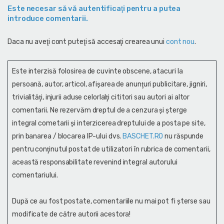
Este necesar să vă autentificaţi pentru a putea
introduce comentarii.
Daca nu aveţi cont puteţi să accesaţi crearea unui
cont nou
.
Este interzisă folosirea de cuvinte obscene, atacuri la
persoană, autor, articol, afişarea de anunţuri publicitare, jigniri,
trivialităţi, injurii aduse celorlalţi cititori sau autori ai altor
comentarii. Ne rezervăm dreptul de a cenzura și şterge
integral cometarii și interzicerea dreptului de a posta pe site,
prin banarea / blocarea IP-ului dvs.
BASCHET.RO
nu răspunde
pentru conţinutul postat de utilizatori în rubrica de comentarii,
această responsabilitate revenind integral autorului
comentariului.
După ce au fost postate, comentariile nu mai pot fi șterse sau
modificate de către autorii acestora!