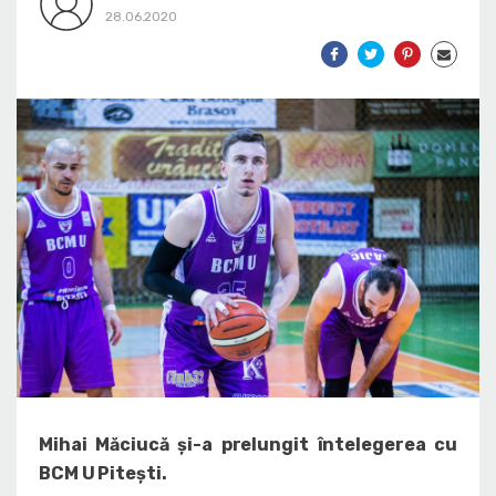
28.06.2020
Mihai Măciucă și-a prelungit întelegerea cu
BCM U Pitești.