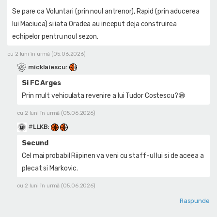
Se pare ca Voluntari (prin noul antrenor), Rapid (prin aducerea
lui Maciuca) si iata Oradea au inceput deja construirea
echipelor pentru noul sezon.
cu 2 luni în urmă (05.06.2026)
micklaiescu
:
Si FC Arges
Prin mult vehiculata revenire a lui Tudor Costescu?😁
cu 2 luni în urmă (05.06.2026)
#LLKB
:
Secund
Cel mai probabil Riipinen va veni cu staff-ul lui si de aceea a
plecat si Markovic.
cu 2 luni în urmă (05.06.2026)
Raspunde