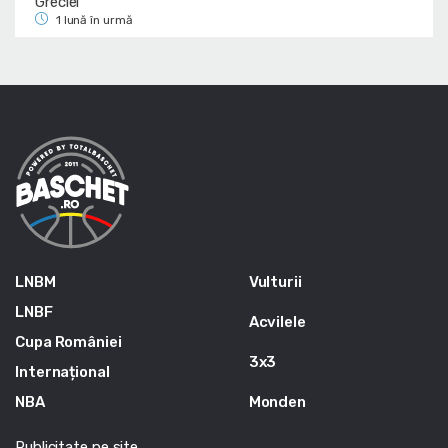
Greciei
1 lună în urmă
LNBM
Vulturii
LNBF
Acvilele
Cupa României
3x3
Internațional
NBA
Monden
Publicitate pe site