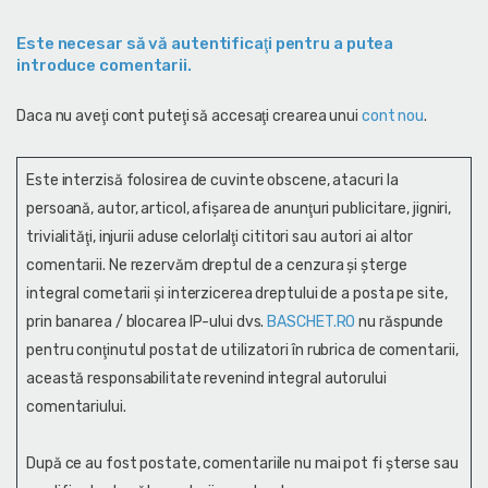
Este necesar să vă autentificaţi pentru a putea
introduce comentarii.
Daca nu aveţi cont puteţi să accesaţi crearea unui
cont nou
.
Este interzisă folosirea de cuvinte obscene, atacuri la
persoană, autor, articol, afişarea de anunţuri publicitare, jigniri,
trivialităţi, injurii aduse celorlalţi cititori sau autori ai altor
comentarii. Ne rezervăm dreptul de a cenzura și şterge
integral cometarii și interzicerea dreptului de a posta pe site,
prin banarea / blocarea IP-ului dvs.
BASCHET.RO
nu răspunde
pentru conţinutul postat de utilizatori în rubrica de comentarii,
această responsabilitate revenind integral autorului
comentariului.
După ce au fost postate, comentariile nu mai pot fi șterse sau