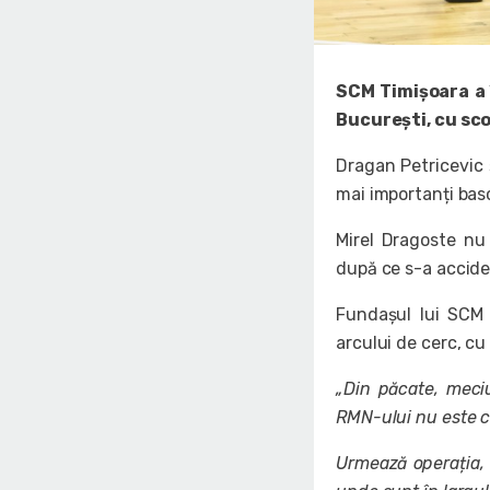
SCM Timișoara a 
București, cu scor
Dragan Petricevic ș
mai importanți basc
Mirel Dragoste nu 
după ce s-a accide
Fundașul lui SCM 
arcului de cerc, cu 
„Din păcate, meciu
RMN-ului nu este ce
Urmează operația, 