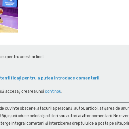
riu pentru acest articol.
tentificaţi pentru a putea introduce comentarii.
 să accesaţi crearea unui
cont nou
.
 de cuvinte obscene, atacuri la persoană, autor, articol, afişarea de anun
alităţi, injurii aduse celorlalţi cititori sau autori ai altor comentarii. Ne rez
terge integral cometarii și interzicerea dreptului de a posta pe site, pri