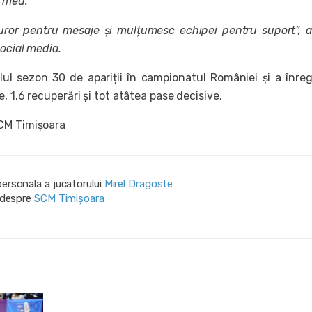
l meu.
ror pentru mesaje și mulțumesc echipei pentru suport”, a
ocial media.
alul sezon 30 de apariții în campionatul României și a înreg
, 1.6 recuperări și tot atâtea pase decisive.
CM Timișoara
personala a jucatorului
Mirel Dragoste
i despre
SCM Timișoara