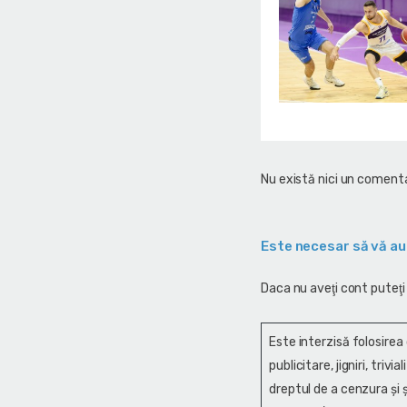
Nu există nici un comenta
Este necesar să vă au
Daca nu aveţi cont puteţi
Este interzisă folosirea
publicitare, jigniri, trivi
dreptul de a cenzura și ş