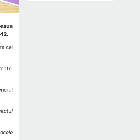
teaua
-12.
re cei
rente,
riorul
ltatul
 acolo