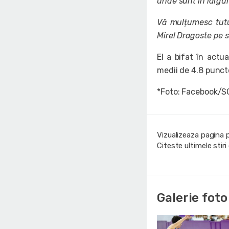
unde sunt în largu
Vă mulțumesc tutu
Mirel Dragoste pe s
El a bifat în actu
medii de 4.8 puncte
*Foto: Facebook/S
Vizualizeaza pagina 
Citeste ultimele stir
Galerie foto