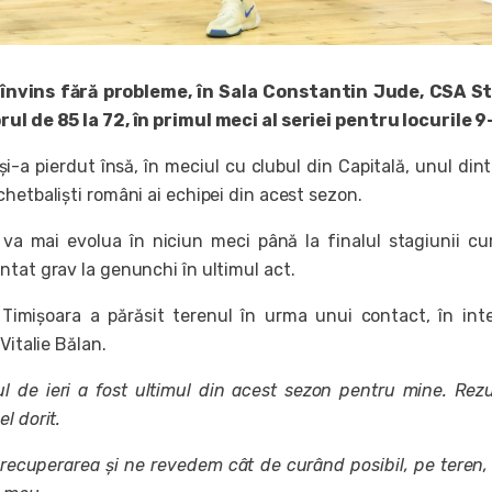
învins fără probleme, în Sala Constantin Jude, CSA S
ul de 85 la 72, în primul meci al seriei pentru locurile 9
i-a pierdut însă, în meciul cu clubul din Capitală, unul dint
hetbaliști români ai echipei din acest sezon.
va mai evolua în niciun meci până la finalul stagiunii cu
ntat grav la genunchi în ultimul act.
Timișoara a părăsit terenul în urma unui contact, în inte
Vitalie Bălan.
l de ieri a fost ultimul din acest sezon pentru mine. Rezu
l dorit.
recuperarea și ne revedem cât de curând posibil, pe teren,