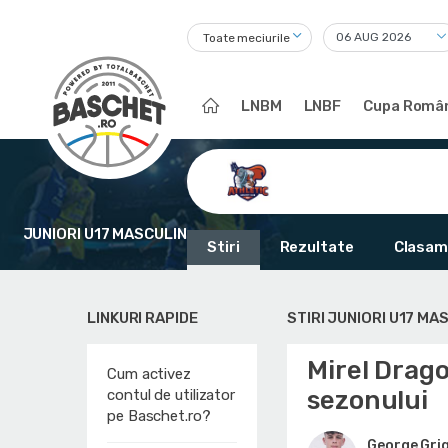
Toate meciurile
LNBM
LNBF
Cupa Român
JUNIORI U17 MASCULIN
Stiri
Rezultate
Clasam
LINKURI RAPIDE
STIRI JUNIORI U17 MA
Mirel Drago
Cum activez
sezonului
contul de utilizator
pe Baschet.ro?
George Gri