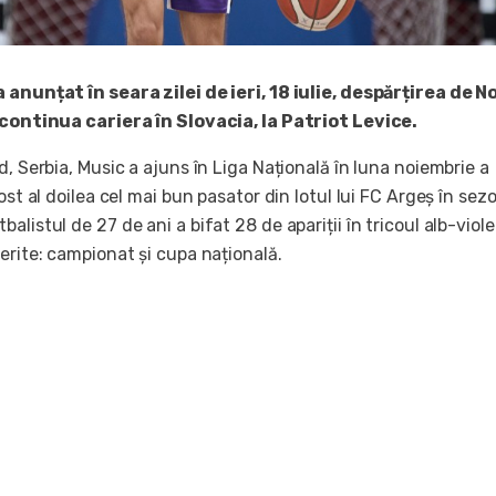
 anunțat în seara zilei de ieri, 18 iulie, despărțirea de 
 continua cariera în Slovacia, la Patriot Levice.
d, Serbia, Music a ajuns în Liga Națională în luna noiembrie a
ost al doilea cel mai bun pasator din lotul lui FC Argeș în sez
listul de 27 de ani a bifat 28 de apariții în tricoul alb-violet
erite: campionat și cupa națională.