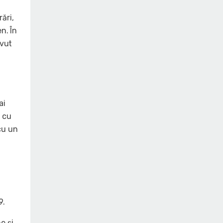
ări,
n. În
avut
ai
e cu
cu un
9.
e și,