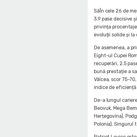
SâÎn cele 26 de mec
3.9 pase decisive ș
privința procentajel
evoluții solide și la
De asemenea, a prin
Eight-ul Cupei Româ
recuperări, 2.5 pas
bună prestație a sa
Vâlcea, scor 75-70,
indice de eficiență
De-a lungul cariere
Beovuk, Mega Bemax
Herțegovina), Podg
Polonia). Singurul 
Patriot Levice este