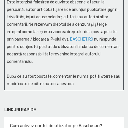
Este interzisă folosirea de cuvinte obscene, atacuri la
persoană, autor, articol, afişarea de anunţuri publicitare, jigniri,
trivialităţi, injurii aduse celorlalţi cititori sau autori ai altor
comentarii. Ne rezervăm dreptul de a cenzura și şterge
integral cometarii și interzicerea dreptului de a posta pe site,
prin banarea / blocarea IP-ului dvs.
BASCHET.RO
nu răspunde
pentru conţinutul postat de utilizatori în rubrica de comentarii,
această responsabilitate revenind integral autorului
comentariului.
După ce au fost postate, comentariile nu mai pot fi șterse sau
modificate de către autorii acestora!
LINKURI RAPIDE
Cum activez contul de utilizator pe Baschet.ro?