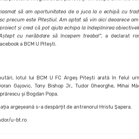
asmat să am oportunitatea de a juca la o echipă cu tradiț
c precum este Piteștiul. Am optat să vin aici deoarece a
 proiect și cred că pot ajuta echipa la îndeplinirea obiectivel
Aștept cu nerăbdare să începem treaba!”
, a declarat r
acebook a BCM U Pitești.
utări, lotul lui BCM U FC Argeș Pitești arată în felul ur
oran Gajovic, Tony Bishop Jr., Tudor Gheorghe, Mihai Mă
ăprărescu și Bogdan Popa.
ția argeșeană s-a despărțit de antrenorul Hristu Șapera.
dor/u-bt.ro