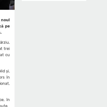
 noul
că pe
.
rziu,
t trei
nat cu
id și,
ors în
ionat,
ce, în
nute.