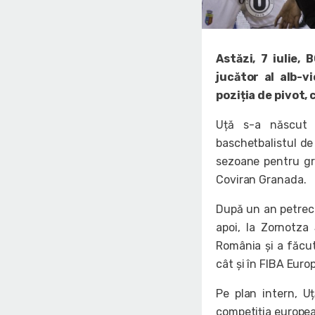
Astăzi, 7 iulie,
jucător al alb-v
poziția de pivot,
Uță s-a născut î
baschetbalistul de
sezoane pentru gr
Coviran Granada.
După un an petrecut
apoi, la Zornotza 
România și a făcut
cât și în FIBA Euro
Pe plan intern, U
competiția european