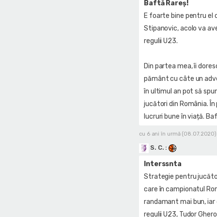
Baftă Rareș!
E foarte bine pentru el c
Stipanovic, acolo va av
regulii U23.
Din partea mea, îi dores
pământ cu câte un adver
în ultimul an pot să spu
jucători din România. În 
lucruri bune în viață. Ba
cu 6 ani în urmă (08.07.2020)
S. C.
:
Interssnta
Strategie pentru jucător
care în campionatul Rom
randamant mai bun, iar c
regulii U23, Tudor Ghero