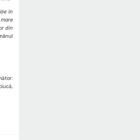
ie în
m mare
or din
omânul
mător:
ciucă,