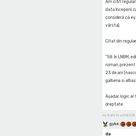
Am citit regula
data începerii 
consideră că eșt
vârsta).
Citat din regul
”58. In LNBM, ed
roman, prezent i
23 de ani (nascu
galbena si albas
Așadar, logic ar
dreptate.
cu 6 ani în urmă (08
gyke
:
da