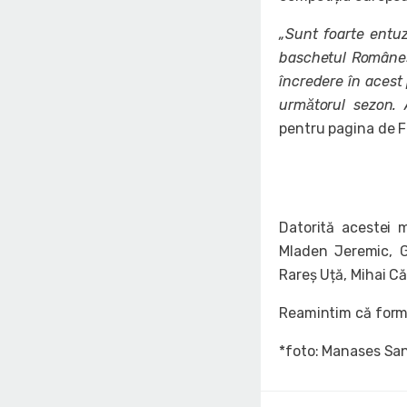
„Sunt foarte entuzi
baschetul Românes
încredere în acest
următorul sezon. 
pentru pagina de F
Datorită acestei m
Mladen Jeremic, G
Rareș Uță, Mihai C
Reamintim că forma
*foto: Manases San