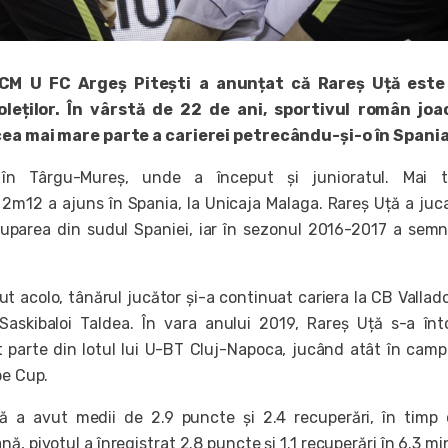
 BCM U FC Argeș Pitești a anunțat că Rareș Uță este
ioleților. În vârstă de 22 de ani, sportivul român joa
 cea mai mare parte a carierei petrecându-și-o în Spania
n Târgu-Mureș, unde a început și junioratul. Mai tâ
 2m12 a ajuns în Spania, la Unicaja Malaga. Rareș Uță a juca
uparea din sudul Spaniei, iar în sezonul 2016-2017 a sem
 acolo, tânărul jucător și-a continuat cariera la CB Valladol
Saskibaloi Taldea. În vara anului 2019, Rareș Uță s-a înt
 parte din lotul lui U-BT Cluj-Napoca, jucând atât în camp
pe Cup.
ță a avut medii de 2.9 puncte și 2.4 recuperări, în timp 
ă, pivotul a înregistrat 2.8 puncte și 1.1 recuperări în 6.3 mi