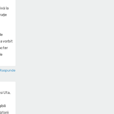
ivă la
rație
de
a vorbit
acter
le
Raspunde
si Uta,
n
bili
ătorii