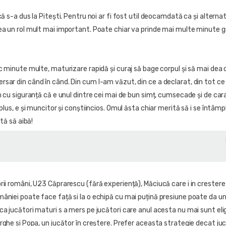
ă s-a dus la Pitești. Pentru noi ar fi fost util deocamdată ca și alternat
ea un rol mult mai important. Poate chiar va prinde mai multe minute g
c minute multe, maturizare rapidă și curaj să bage corpul și să mai dea 
sar din când în când. Din cum l-am văzut, din ce a declarat, din tot ce 
n cu siguranță că e unul dintre cei mai de bun simț, cumsecade și de car
plus, e și muncitor și conștiincios. Omul ăsta chiar merită să i se întâmp
ftă să aibă!
ii români, U23 Căprarescu (fără experiență), Măciucă care i in crestere 
âniei poate face față si la o echipă cu mai puțină presiune poate da u
a jucători maturi s a mers pe jucători care anul acesta nu mai sunt eligi
rghe si Popa, un jucător în creștere. Prefer aceasta strategie decat juc