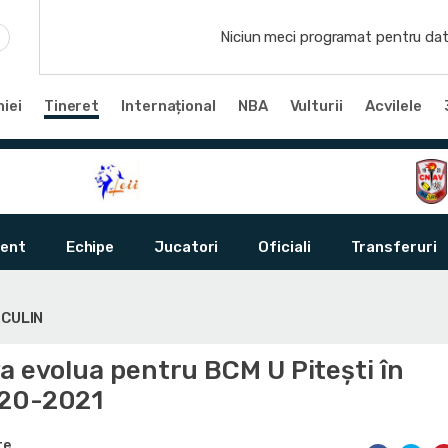
Niciun meci programat pentru dat
iei
Tineret
Internațional
NBA
Vulturii
Acvilele
ent
Echipe
Jucatori
Oficiali
Transferuri
SCULIN
a evolua pentru BCM U Pitești în
020-2021
te