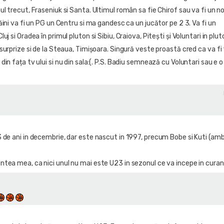
l trecut, Fraseniuk si Santa. Ultimul român sa fie Chirof sau va fi un n
ăini va fi un PG un Centru si ma gandesc ca un jucător pe 2 3. Va fi un
j si Oradea în primul pluton si Sibiu, Craiova, Pitești și Voluntari in plut
surprize si de la Steaua, Timișoara. Singură veste proastă cred ca va fi
in fața tv ului si nu din sala:(. P.S. Badiu semnează cu Voluntari sau e o
de ani in decembrie, dar este nascut in 1997, precum Bobe si Kuti (ambi
tea mea, ca nici unul nu mai este U23 in sezonul ce va incepe in curan