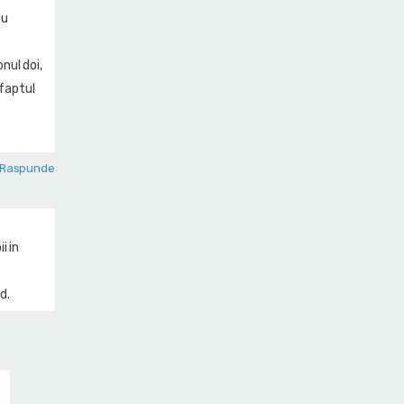
ou
onul doi,
 faptul
Raspunde
i in
d.