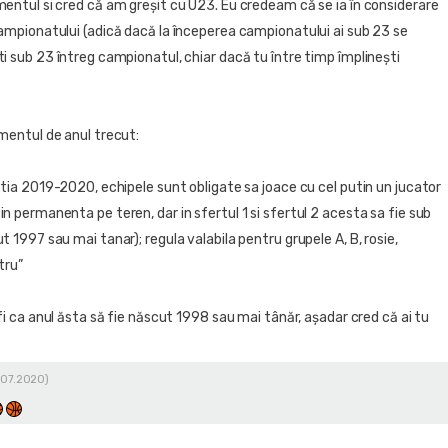
mentul si cred că am greșit cu U23. Eu credeam că se ia în considerare
campionatului (adică dacă la începerea campionatului ai sub 23 se
i sub 23 întreg campionatul, chiar dacă tu între timp împlinești
amentul de anul trecut:
itia 2019-2020, echipele sunt obligate sa joace cu cel putin un jucator
n permanenta pe teren, dar in sfertul 1 si sfertul 2 acesta sa fie sub
t 1997 sau mai tanar); regula valabila pentru grupele A, B, rosie,
tru”
 fi ca anul ăsta să fie născut 1998 sau mai tânăr, așadar cred că ai tu
.07.2020)