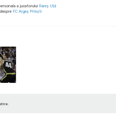
personala a jucatorului
Rareș Uță
i despre
FC Argeș Pitești
stire: