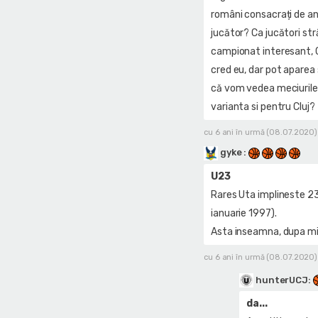
români consacrați de anu
jucător? Ca jucători str
campionat interesant, Clu
cred eu, dar pot aparea 
că vom vedea meciurile d
varianta si pentru Cluj?
cu 6 ani în urmă (08.07.2020)
gyke
:
U23
Rares Uta implineste 23 
ianuarie 1997).
Asta inseamna, dupa min
cu 6 ani în urmă (08.07.2020)
hunterUCJ
:
da...