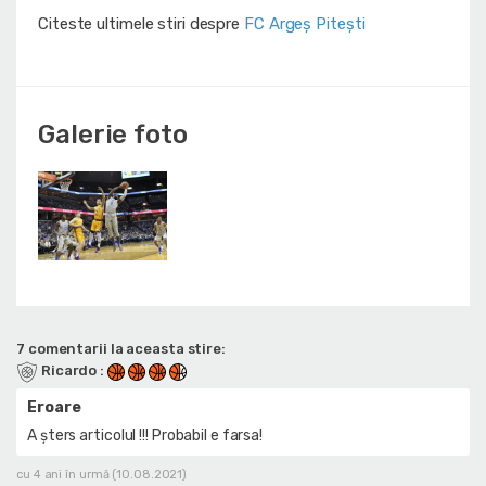
Citeste ultimele stiri despre
FC Argeș Pitești
Galerie foto
7 comentarii la aceasta stire:
Ricardo
:
Eroare
A șters articolul !!! Probabil e farsa!
cu 4 ani în urmă (10.08.2021)