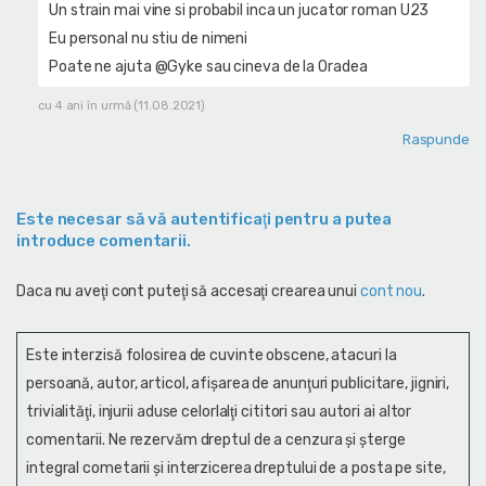
Un strain mai vine si probabil inca un jucator roman U23
Eu personal nu stiu de nimeni
Poate ne ajuta @Gyke sau cineva de la Oradea
cu 4 ani în urmă (11.08.2021)
Raspunde
Este necesar să vă autentificaţi pentru a putea
introduce comentarii.
Daca nu aveţi cont puteţi să accesaţi crearea unui
cont nou
.
Este interzisă folosirea de cuvinte obscene, atacuri la
persoană, autor, articol, afişarea de anunţuri publicitare, jigniri,
trivialităţi, injurii aduse celorlalţi cititori sau autori ai altor
comentarii. Ne rezervăm dreptul de a cenzura și şterge
integral cometarii și interzicerea dreptului de a posta pe site,