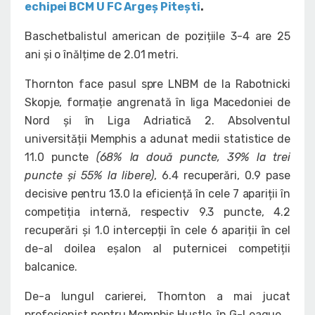
echipei BCM U FC Argeș Pitești
.
Baschetbalistul american de pozițiile 3-4 are 25
ani și o înălțime de 2.01 metri.
Thornton face pasul spre LNBM de la Rabotnicki
Skopje, formație angrenată în liga Macedoniei de
Nord și în Liga Adriatică 2. Absolventul
universității Memphis a adunat medii statistice de
11.0 puncte
(68% la două puncte, 39% la trei
puncte și 55% la libere)
, 6.4 recuperări, 0.9 pase
decisive pentru 13.0 la eficiență în cele 7 apariții în
competiția internă, respectiv 9.3 puncte, 4.2
recuperări și 1.0 intercepții în cele 6 apariții în cel
de-al doilea eșalon al puternicei competiții
balcanice.
De-a lungul carierei, Thornton a mai jucat
profesionist pentru Memphis Hustle, în G-League.