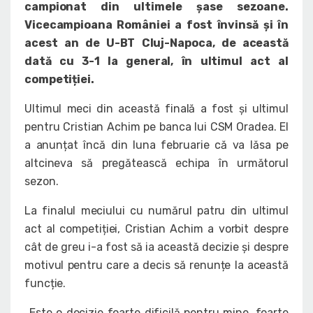
campionat din ultimele șase sezoane.
Vicecampioana României a fost învinsă și în
acest an de U-BT Cluj-Napoca, de această
dată cu 3-1 la general, în ultimul act al
competiției.
Ultimul meci din această finală a fost și ultimul
pentru Cristian Achim pe banca lui CSM Oradea. El
a anunțat încă din luna februarie că va lăsa pe
altcineva să pregătească echipa în următorul
sezon.
La finalul meciului cu numărul patru din ultimul
act al competiției, Cristian Achim a vorbit despre
cât de greu i-a fost să ia această decizie și despre
motivul pentru care a decis să renunțe la această
funcție.
„Este o decizie foarte dificilă pentru mine, foarte