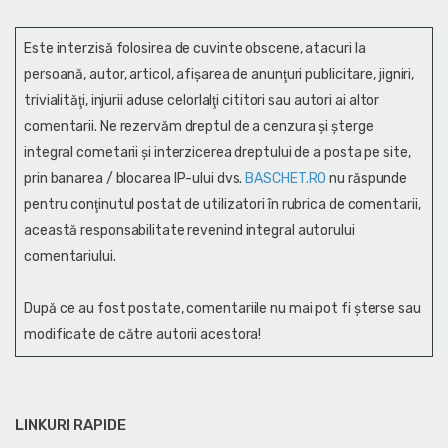
Este interzisă folosirea de cuvinte obscene, atacuri la
persoană, autor, articol, afişarea de anunţuri publicitare, jigniri,
trivialităţi, injurii aduse celorlalţi cititori sau autori ai altor
comentarii. Ne rezervăm dreptul de a cenzura și şterge
integral cometarii și interzicerea dreptului de a posta pe site,
prin banarea / blocarea IP-ului dvs.
BASCHET.RO
nu răspunde
pentru conţinutul postat de utilizatori în rubrica de comentarii,
această responsabilitate revenind integral autorului
comentariului.
După ce au fost postate, comentariile nu mai pot fi șterse sau
modificate de către autorii acestora!
LINKURI RAPIDE