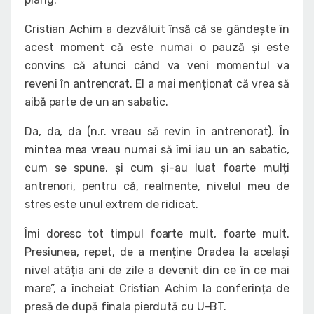
Cristian Achim a dezvăluit însă că se gândește în
acest moment că este numai o pauză și este
convins că atunci când va veni momentul va
reveni în antrenorat. El a mai menționat că vrea să
aibă parte de un an sabatic.
Da, da, da (n.r. vreau să revin în antrenorat). În
mintea mea vreau numai să îmi iau un an sabatic,
cum se spune, și cum și-au luat foarte mulți
antrenori, pentru că, realmente, nivelul meu de
stres este unul extrem de ridicat.
Îmi doresc tot timpul foarte mult, foarte mult.
Presiunea, repet, de a menține Oradea la același
nivel atâția ani de zile a devenit din ce în ce mai
mare”, a încheiat Cristian Achim la conferința de
presă de după finala pierdută cu U-BT.