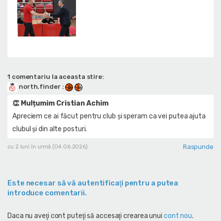
1 comentariu la aceasta stire:
north.finder
:
👏 Mulțumim Cristian Achim
Apreciem ce ai făcut pentru club și speram ca vei putea ajuta
clubul și din alte posturi.
Raspunde
cu 2 luni în urmă (04.06.2026)
Este necesar să vă autentificaţi pentru a putea
introduce comentarii.
Daca nu aveţi cont puteţi să accesaţi crearea unui
cont nou
.