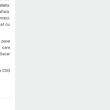
abela.
afară.
 meci,
gat cu
6 pase
a care
 Sacar
ce CSO