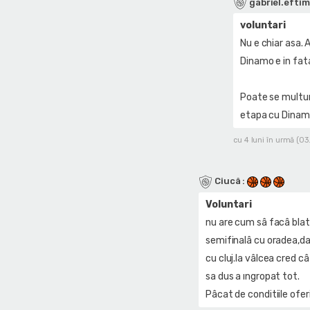
gabriel.eftim
voluntari
Nu e chiar asa. 
Dinamo e in fat
Poate se multum
etapa cu Dinamo 
cu 4 luni în urmă (0
Ciucâ
:
Voluntari
nu are cum sâ facâ blat,
semifinalâ cu oradea,da
cu cluj.la vâlcea cred c
sa dus a ıngropat tot.
Pâcat de conditiile ofer