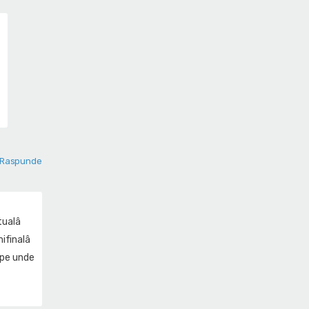
Raspunde
tualâ
ifinalâ
â,pe unde