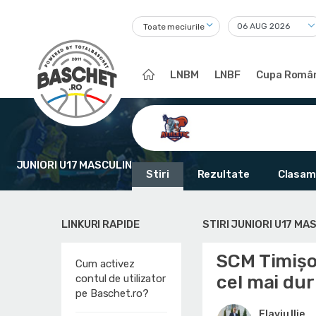
Toate meciurile
LNBM
LNBF
Cupa Român
JUNIORI U17 MASCULIN
Stiri
Rezultate
Clasam
LINKURI RAPIDE
STIRI JUNIORI U17 MA
SCM Timișoa
Cum activez
cel mai dur
contul de utilizator
pe Baschet.ro?
Flaviu Ilie