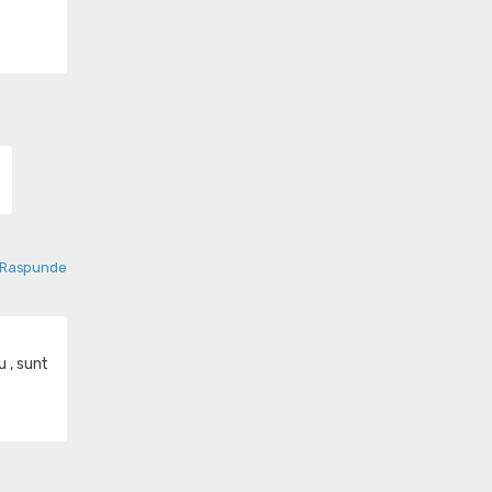
Raspunde
u , sunt