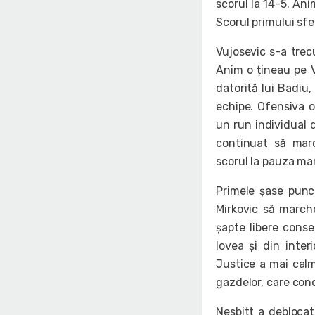
scorul la 14-5. Ani
Scorul primului sfer
Vujosevic s-a trecu
Anim o țineau pe V
datorită lui Badiu
echipe. Ofensiva oa
un run individual 
continuat să march
scorul la pauza ma
Primele șase punct
Mirkovic să marche
șapte libere conse
lovea și din inter
Justice a mai calm
gazdelor, care con
Nesbitt a deblocat