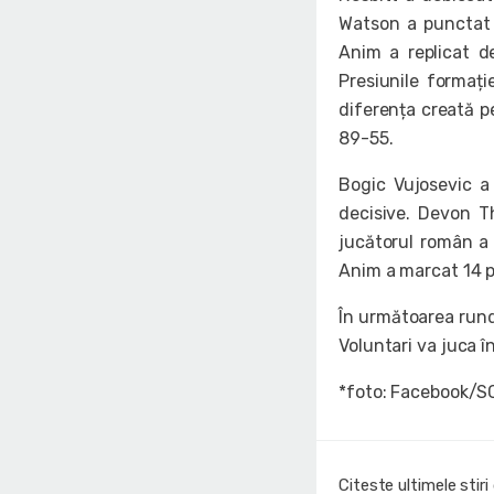
Watson a punctat 
Anim a replicat de
Presiunile formați
diferența creată pe
89-55.
Bogic Vujosevic a
decisive. Devon T
jucătorul român a
Anim a marcat 14 p
În următoarea rund
Voluntari va juca î
*foto: Facebook/S
Citeste ultimele stir