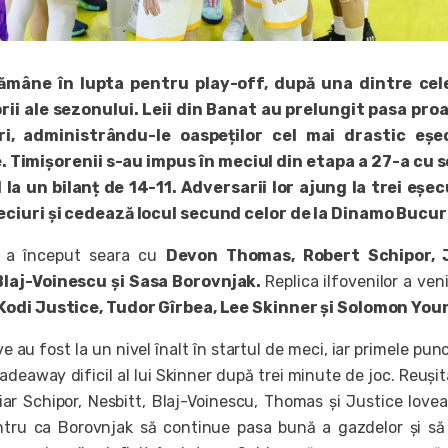
ămâne în lupta pentru play-off, după una dintre cel
ii ale sezonului. Leii din Banat au prelungit pasa pro
ri, administrându-le oaspeților cel mai drastic eșe
 Timișorenii s-au impus în meciul din etapa a 27-a cu 
la un bilanț de 14-11. Adversarii lor ajung la trei eșec
ciuri și cedează locul secund celor de la Dinamo Bucur
c a început seara cu
Devon Thomas, Robert Schipor, 
Blaj-Voinescu și Sasa Borovnjak.
Replica ilfovenilor a veni
Kodi Justice, Tudor Gîrbea, Lee Skinner și Solomon You
 au fost la un nivel înalt în startul de meci, iar primele pun
deaway dificil al lui Skinner după trei minute de joc. Reușit
iar Schipor, Nesbitt, Blaj-Voinescu, Thomas și Justice lovea
entru ca Borovnjak să continue pasa bună a gazdelor și s