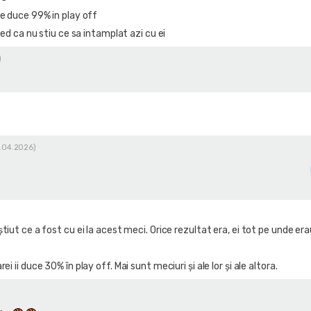
ne duce 99% in play off
cred ca nu stiu ce sa intamplat azi cu ei
)
2.04.2026)
tiut ce a fost cu ei la acest meci. Orice rezultat era, ei tot pe unde era
i ii duce 30% în play off. Mai sunt meciuri și ale lor și ale altora.
)