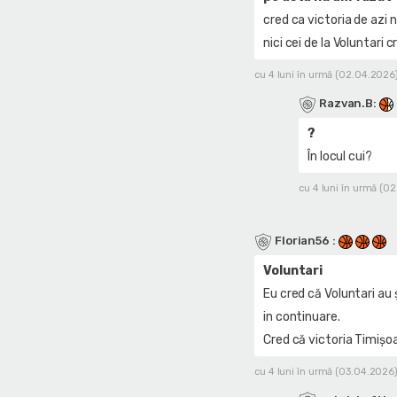
cred ca victoria de azi 
nici cei de la Voluntari 
cu 4 luni în urmă (02.04.2026
Razvan.B
:
?
În locul cui?
cu 4 luni în urmă (0
Florian56
:
Voluntari
Eu cred că Voluntari au ș
in continuare.
Cred că victoria Timișoare
cu 4 luni în urmă (03.04.2026