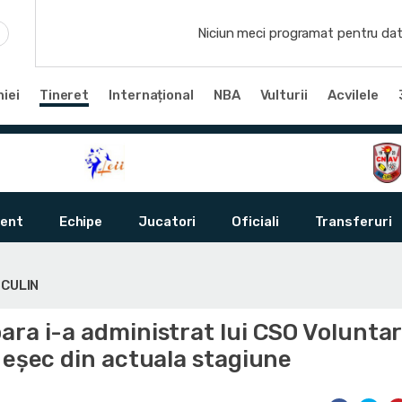
Niciun meci programat pentru dat
iei
Tineret
Internațional
NBA
Vulturii
Acvilele
ent
Echipe
Jucatori
Oficiali
Transferuri
SCULIN
ra i-a administrat lui CSO Voluntar
 eșec din actuala stagiune