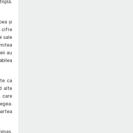
riplă.
bea și
 cifre
i sale
rmitea
eii au
abilea
nte ca
d alte
, care
legea.
partea
homas.