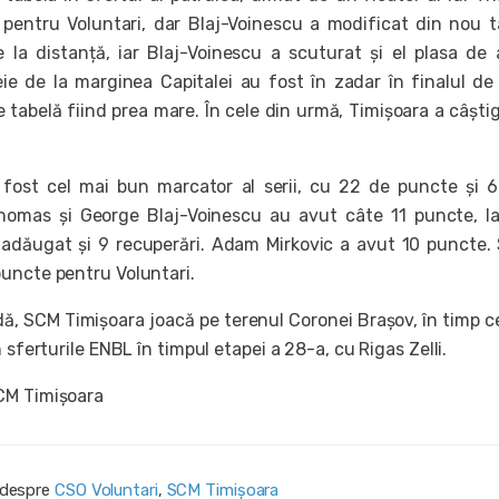
pentru Voluntari, dar Blaj-Voinescu a modificat din nou t
 la distanță, iar Blaj-Voinescu a scuturat și el plasa de 
eie de la marginea Capitalei au fost în zadar în finalul de
 tabelă fiind prea mare. În cele din urmă, Timișoara a câști
 fost cel mai bun marcator al serii, cu 22 de puncte și 
homas și George Blaj-Voinescu au avut câte 11 puncte, l
 adăugat și 9 recuperări. Adam Mirkovic a avut 10 puncte.
uncte pentru Voluntari.
ă, SCM Timișoara joacă pe terenul Coronei Brașov, în timp 
n sferturile ENBL în timpul etapei a 28-a, cu Rigas Zelli.
CM Timișoara
i despre
CSO Voluntari
,
SCM Timișoara