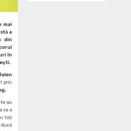
e mai
astă a
c din
scorul
uri în
ești.
Jalen
t prin
ng.
cte au
a sa a
u toți
ă ducă