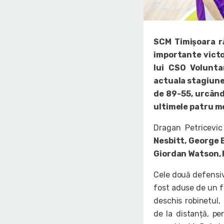
SCM Timișoara r
importante victor
lui CSO Volunta
actuala stagiune.
de 89-55, urcând 
ultimele patru me
Dragan Petricevi
Nesbitt, George 
Giordan Watson, 
Cele două defensive
fost aduse de un fa
deschis robinetul, 
de la distanță, p