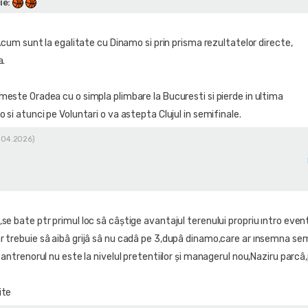
ie
:
Acum sunt la egalitate cu Dinamo si prin prisma rezultatelor directe,
a.
este Oradea cu o simpla plimbare la Bucuresti si pierde in ultima
si atunci pe Voluntari o va astepta Clujul in semifinale.
3.04.2026)
se bate ptr primul loc sâ câştige avantajul terenului propriu ıntro even
r trebuie sâ aibâ grijâ sâ nu cadâ pe 3,dupâ dinamo,care ar ınsemna sem
â antrenorul nu este la nivelul pretentiilor şi managerul nou,Naziru parc
ite