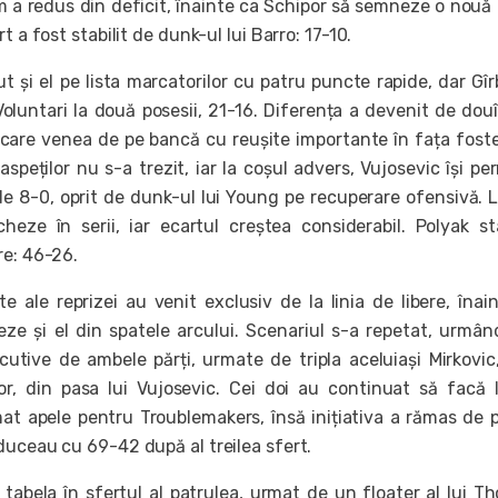
m a redus din deficit, înainte ca Schipor să semneze o nouă t
t a fost stabilit de dunk-ul lui Barro: 17-10.
t și el pe lista marcatorilor cu patru puncte rapide, dar Gîr
oluntari la două posesii, 21-16. Diferența a devenit de douî
, care venea de pe bancă cu reușite importante în fața foste
speților nu s-a trezit, iar la coșul advers, Vujosevic își pe
de 8-0, oprit de dunk-ul lui Young pe recuperare ofensivă. L
eze în serii, iar ecartul creștea considerabil. Polyak st
re: 46-26.
e ale reprizei au venit exclusiv de la linia de libere, înai
ze și el din spatele arcului. Scenariul s-a repetat, urmân
cutive de ambele părți, urmate de tripla aceluiași Mirkovic
ior, din pasa lui Vujosevic. Cei doi au continuat să facă 
at apele pentru Troublemakers, însă inițiativa a rămas de 
duceau cu 69-42 după al treilea sfert.
 tabela în sfertul al patrulea, urmat de un floater al lui T