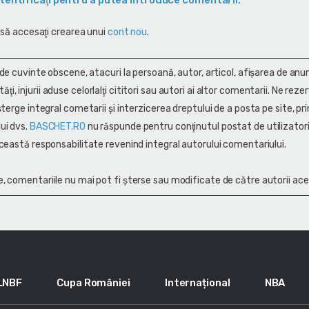
tentificaţi pentru a putea introduce comentarii.
 să accesaţi crearea unui
cont nou
.
 de cuvinte obscene, atacuri la persoană, autor, articol, afişarea de anun
alităţi, injurii aduse celorlalţi cititori sau autori ai altor comentarii. Ne rez
terge integral cometarii și interzicerea dreptului de a posta pe site, pri
ui dvs.
BASCHET.RO
nu răspunde pentru conţinutul postat de utilizatori
ceastă responsabilitate revenind integral autorului comentariului.
, comentariile nu mai pot fi șterse sau modificate de către autorii ace
LNBF
Cupa României
Internațional
NBA