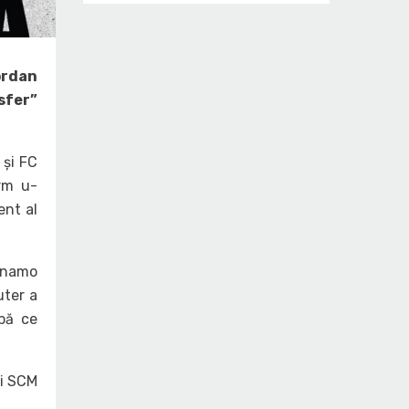
Jordan
nsfer”
 și FC
orm u-
ent al
Dinamo
uter a
pă ce
ui SCM