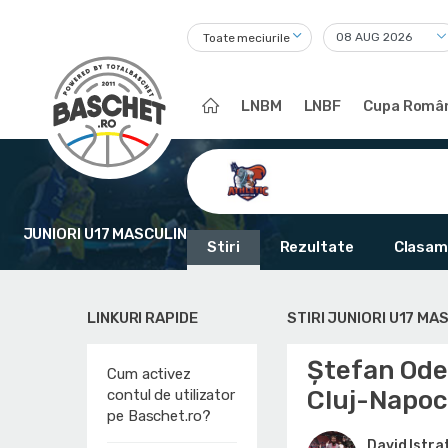
Toate meciurile
LNBM
LNBF
Cupa Român
JUNIORI U17 MASCULIN
Stiri
Rezultate
Clasam
LINKURI RAPIDE
STIRI JUNIORI U17 MA
Ștefan Odea
Cum activez
Cluj-Napo
contul de utilizator
pe Baschet.ro?
David Istra