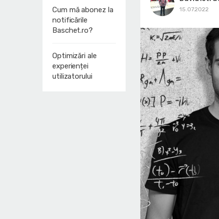
Cum mă abonez la
15.07.2022
notificările
Baschet.ro?
Optimizări ale
experienței
utilizatorului