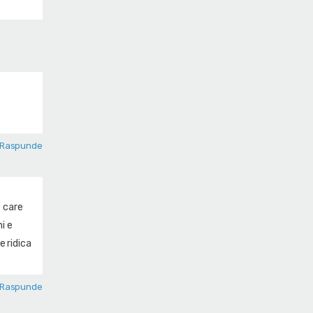
Raspunde
e care
i e
e ridica
Raspunde