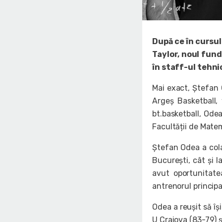
După ce în cursul
Taylor, noul fund
în staff-ul tehnic
Mai exact, Ștefan 
Argeș Basketball,
bt.basketball, Odea
Facultății de Matem
Ștefan Odea a col
București, cât și 
avut oportunitate
antrenorul principal
Odea a reușit să îș
U Craiova (83-79) ș