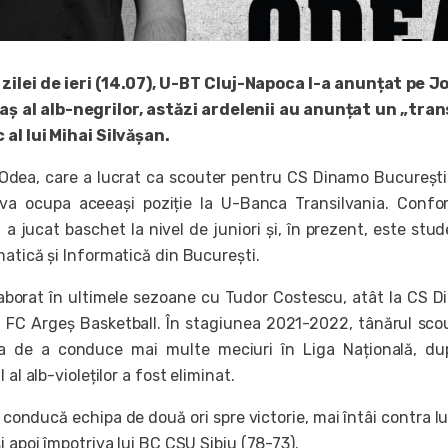
 zilei de ieri (14.07), U-BT Cluj-Napoca l-a anunțat pe 
aș al alb-negrilor, astăzi ardelenii au anunțat un „tra
 al lui Mihai Silvășan.
Odea, care a lucrat ca scouter pentru CS Dinamo București
 va ocupa aceeași poziție la U-Banca Transilvania. Conf
 a jucat baschet la nivel de juniori și, în prezent, este stud
atică și Informatică din București.
aborat în ultimele sezoane cu Tudor Costescu, atât la CS 
la FC Argeș Basketball. În stagiunea 2021-2022, tânărul sco
a de a conduce mai multe meciuri în Liga Națională, du
 al alb-violeților a fost eliminat.
i conducă echipa de două ori spre victorie, mai întâi contra l
i apoi împotriva lui BC CSU Sibiu (78-73).