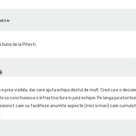
stire:
buna de la Pitesti.
 prea vizibila, dar care ajuta echipa destul de mult. Cred ca e o decizi
e sa construiasca o infrastructura in jurul echipei. Pe langa jucatori bun
esionist care sa faciliteze anumite aspecte (mici si mari) care cumulat
.