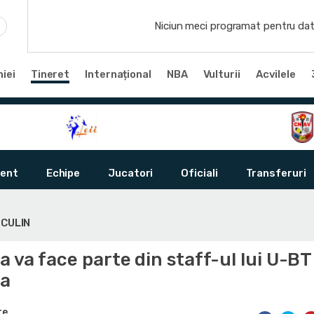
Niciun meci programat pentru dat
iei
Tineret
Internațional
NBA
Vulturii
Acvilele
ent
Echipe
Jucatori
Oficiali
Transferuri
SCULIN
 va face parte din staff-ul lui U-BT
ca
te