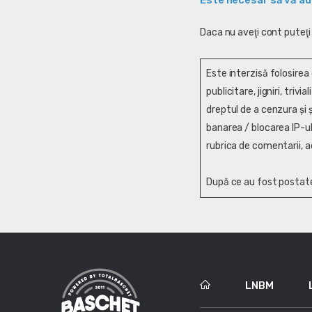
Este necesar să vă au
Daca nu aveţi cont puteţi
Este interzisă folosirea
publicitare, jigniri, trivi
dreptul de a cenzura și ş
banarea / blocarea IP-ul
rubrica de comentarii, a
După ce au fost postate
LNBM