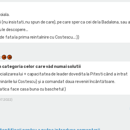
oiala.
ati (nu insistati, nu spun de care), pe care sper ca cei de la Badalona, sau 
 le descopere...
 de fata la prima reintalnire cu Costescu...:))
:
 categoria celor care văd numai solutii
cializarea lui + capacitatea de leader dovedita la Pitesti când a intrat
minările lui Costescu) și a comandat doua reveniri încântătoare.
tica face casa buna cu baschetul:)
.07.2022)