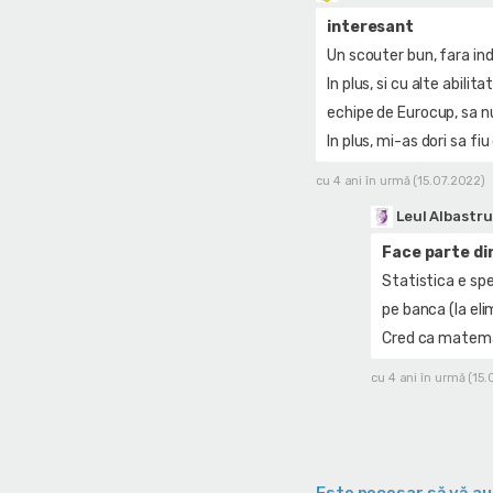
interesant
Un scouter bun, fara ind
In plus, si cu alte abilit
echipe de Eurocup, sa nu
In plus, mi-as dori sa fiu
cu 4 ani în urmă (15.07.2022)
Leul Albastru
Face parte din
Statistica e spe
pe banca (la eli
Cred ca matema
cu 4 ani în urmă (15