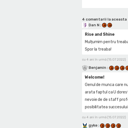
4 comentarii la aceasta 
Dan N
:
Rise and Shine
Mulțumim pentru treaba 
Spor la treaba!
cu 4 ani în urmă (15.07.2022)
Benjamin
:
Welcome!
Genul de munca care nu e
arata faptul ca U dorest
nevoie de de staff prof
posibilitatea succesului
cu 4 ani în urmă (15.07.2022)
gyke
: