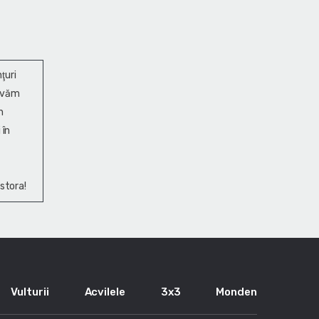
ţuri
ervăm
n
 în
stora!
Vulturii
Acvilele
3x3
Monden