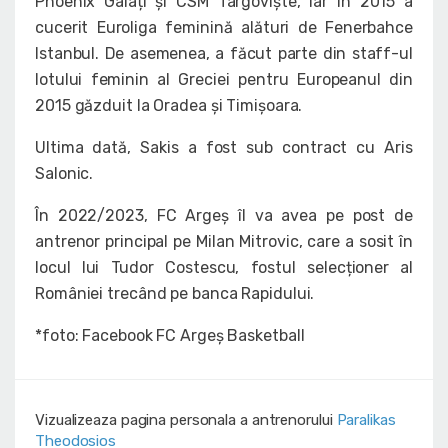
Phoenix Galați și CSM Târgoviște, iar în 2015 a
cucerit Euroliga feminină alături de Fenerbahce
Istanbul. De asemenea, a făcut parte din staff-ul
lotului feminin al Greciei pentru Europeanul din
2015 găzduit la Oradea și Timișoara.
Ultima dată, Sakis a fost sub contract cu Aris
Salonic.
În 2022/2023, FC Argeș îl va avea pe post de
antrenor principal pe Milan Mitrovic, care a sosit în
locul lui Tudor Costescu, fostul selecționer al
României trecând pe banca Rapidului.
*foto: Facebook FC Argeș Basketball
Vizualizeaza pagina personala a antrenorului
Paralikas
Theodosios