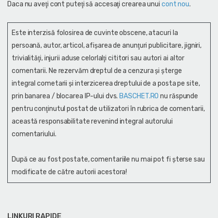
Daca nu aveţi cont puteţi să accesaţi crearea unui
cont nou
.
Este interzisă folosirea de cuvinte obscene, atacuri la
persoană, autor, articol, afişarea de anunţuri publicitare, jigniri,
trivialităţi, injurii aduse celorlalţi cititori sau autori ai altor
comentarii. Ne rezervăm dreptul de a cenzura și şterge
integral cometarii și interzicerea dreptului de a posta pe site,
prin banarea / blocarea IP-ului dvs.
BASCHET.RO
nu răspunde
pentru conţinutul postat de utilizatori în rubrica de comentarii,
această responsabilitate revenind integral autorului
comentariului.
După ce au fost postate, comentariile nu mai pot fi șterse sau
modificate de către autorii acestora!
LINKURI RAPIDE