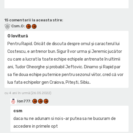
15 comentarii la aceasta stire:
Csm.O
:
O lovitură
Pentru Rapid. Oricât de discuta despre omul și caracterul lui
Costescu, e antrenor bun. Sigur îl vor urma și Jeremic jucător
cu care a lucrat la toate echipe echipele antrenate în ultimii
ani, Tudor Gheorghe și probabil Jeftovic. Dinamo și Rapid par
sa fie doua echipe puternice pentru sezonul viitor, cred că vor
lua fata echipelor gen Craiova, Pitești, Sibiu..
cu 4 ani în urmă (26.05.2022)
Ion777
:
csm
daca nu ne adunam si noi s-ar putea sa ne bucuram de
accedere in primele opt