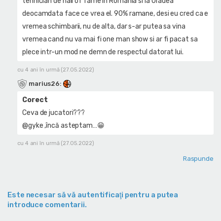
tehnician de hall of fame in Romania si la Oradea
deocamdata face ce vrea el. 90% ramane, desi eu cred ca e
vremea schimbarii, nu de alta, dar s-ar putea sa vina
vremea cand nu va mai fi one man show si ar fi pacat sa
plece intr-un mod ne demn de respectul datorat lui.
cu 4 ani în urmă (27.05.2022)
marius26
:
Corect
Ceva de jucatori???
@gyke ,încă asteptam…😁
cu 4 ani în urmă (27.05.2022)
Raspunde
Este necesar să vă autentificaţi pentru a putea
introduce comentarii.