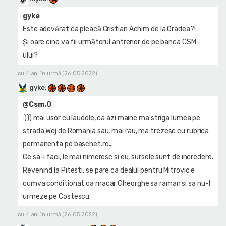
gyke
Este adevărat ca pleacă Cristian Achim de la Oradea?!
Și oare cine va fii următorul antrenor de pe banca CSM-
ului?
cu 4 ani în urmă (26.05.2022)
gyke
:
@Csm.O
:))) mai usor cu laudele, ca azi maine ma striga lumea pe
strada Woj de Romania sau, mai rau, ma trezesc cu rubrica
permanenta pe baschet.ro...
Ce sa-i faci, le mai nimeresc si eu, sursele sunt de incredere.
Revenind la Pitesti, se pare ca dealul pentru Mitrovic e
cumva conditionat ca macar Gheorghe sa raman si sa nu-l
urmeze pe Costescu.
cu 4 ani în urmă (26.05.2022)