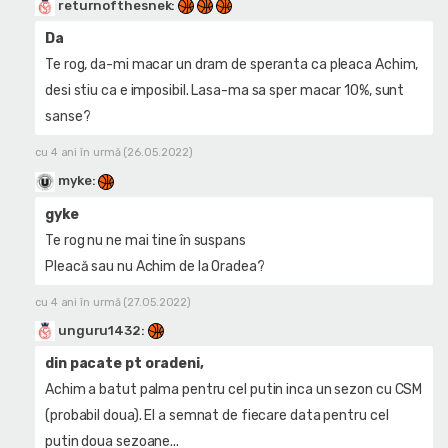
returnofthesnek
:
Da
Te rog, da-mi macar un dram de speranta ca pleaca Achim,
desi stiu ca e imposibil. Lasa-ma sa sper macar 10%, sunt
sanse?
cu 4 ani în urmă (26.05.2022)
myke
:
gyke
Te rog nu ne mai tine în suspans
Pleacă sau nu Achim de la Oradea?
cu 4 ani în urmă (27.05.2022)
unguru1432
:
din pacate pt oradeni,
Achim a batut palma pentru cel putin inca un sezon cu CSM
(probabil doua). El a semnat de fiecare data pentru cel
putin doua sezoane...