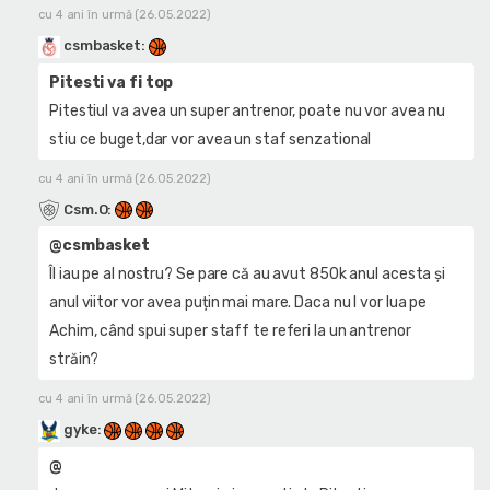
cu 4 ani în urmă (26.05.2022)
csmbasket
:
Pitesti va fi top
Pitestiul va avea un super antrenor, poate nu vor avea nu
stiu ce buget,dar vor avea un staf senzational
cu 4 ani în urmă (26.05.2022)
Csm.O
:
@csmbasket
Îl iau pe al nostru? Se pare că au avut 850k anul acesta și
anul viitor vor avea puțin mai mare. Daca nu l vor lua pe
Achim, când spui super staff te referi la un antrenor
străin?
cu 4 ani în urmă (26.05.2022)
gyke
:
@