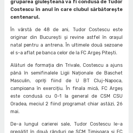
gruparea giuleșteană va fi condusă de Tudor
Costescu în anul în care clubul sărbătorește
centenarul.
În vârstă de 48 de ani, Tudor Costescu este
originar din București și revine astfel în orașul
natal pentru a antrena. În ultimele două sezoane
el s-a aflat pe banca celor de la FC Argeș Pitești.
Alături de formația din Trivale, Costescu a ajuns
până în semifinalele Ligii Naționale de Baschet
Masculin, opriți fiind de U BT Cluj-Napoca,
campioana în exercițiu. În finala mică, FC Argeș
este condusă cu 0-1 la general de CSM CSU
Oradea, meciul 2 fiind programat chiar astăzi, 26
mai.
De-a lungul carierei sale, Tudor Costescu le-a
pregătit în două rânduri pe SCM Timișoara și FC