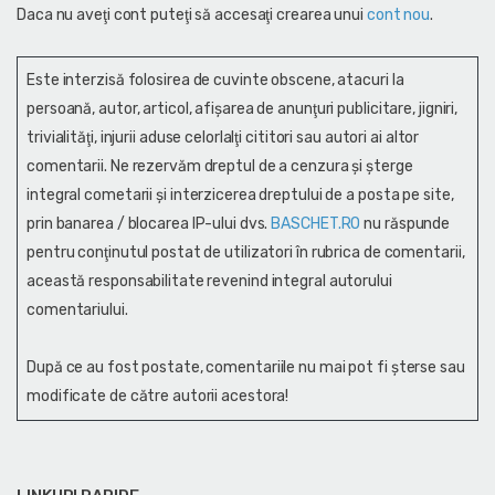
Daca nu aveţi cont puteţi să accesaţi crearea unui
cont nou
.
Este interzisă folosirea de cuvinte obscene, atacuri la
persoană, autor, articol, afişarea de anunţuri publicitare, jigniri,
trivialităţi, injurii aduse celorlalţi cititori sau autori ai altor
comentarii. Ne rezervăm dreptul de a cenzura și şterge
integral cometarii și interzicerea dreptului de a posta pe site,
prin banarea / blocarea IP-ului dvs.
BASCHET.RO
nu răspunde
pentru conţinutul postat de utilizatori în rubrica de comentarii,
această responsabilitate revenind integral autorului
comentariului.
După ce au fost postate, comentariile nu mai pot fi șterse sau
modificate de către autorii acestora!