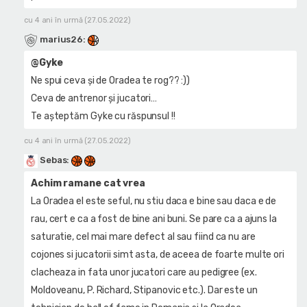
cu 4 ani în urmă (27.05.2022)
marius26
:
@Gyke
Ne spui ceva și de Oradea te rog?? :))
Ceva de antrenor și jucatori…
Te așteptăm Gyke cu răspunsul !!
cu 4 ani în urmă (27.05.2022)
Sebas
:
Achim ramane cat vrea
La Oradea el este seful, nu stiu daca e bine sau daca e de
rau, cert e ca a fost de bine ani buni. Se pare ca a ajuns la
saturatie, cel mai mare defect al sau fiind ca nu are
cojones si jucatorii simt asta, de aceea de foarte multe ori
clacheaza in fata unor jucatori care au pedigree (ex.
Moldoveanu, P. Richard, Stipanovic etc.). Dar este un