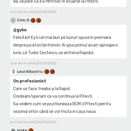
da, se pare ca e si Mitrovic in ecuatie la Pitesti.
cu 4 ani în urmă (26.05.2022)
Csm.O
:
@gyke
Felicitări! Ești cel mai bun pe lucruri spuse în premieră
despre jucători/antrenori. Ai spus primul acum aproape o
lună, că Tudor Costescu va antrena Rapidul.
cu 4 ani în urmă (26.05.2022)
Leul Albastru
:
Un profesionist
Care va face treaba și la Rapid.
Credeam/speram ca va continua la Pitesti.
Sa vedem cum se pozitioneaza BCM U Pitesti pentru
sezonul viitor când se vor muta in casa noua.
cu 4 ani în urmă (26.05.2022)
myke
: