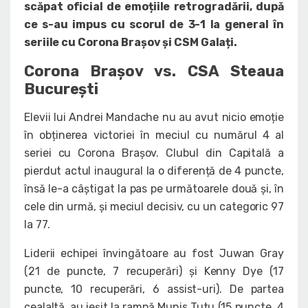
scăpat oficial de emoțiile retrogradării, după
ce s-au impus cu scorul de 3-1 la general în
seriile cu Corona Brașov și CSM Galați.
Corona Brașov vs. CSA Steaua
București
Elevii lui Andrei Mandache nu au avut nicio emoție
în obținerea victoriei în meciul cu numărul 4 al
seriei cu Corona Brașov. Clubul din Capitală a
pierdut actul inaugural la o diferență de 4 puncte,
însă le-a câștigat la pas pe următoarele două și, în
cele din urmă, și meciul decisiv, cu un categoric 97
la 77.
Liderii echipei învingătoare au fost Juwan Gray
(21 de puncte, 7 recuperări) și Kenny Dye (17
puncte, 10 recuperări, 6 assist-uri). De partea
cealaltă, au ieșit la rampă Munis Tutu (15 puncte, 4