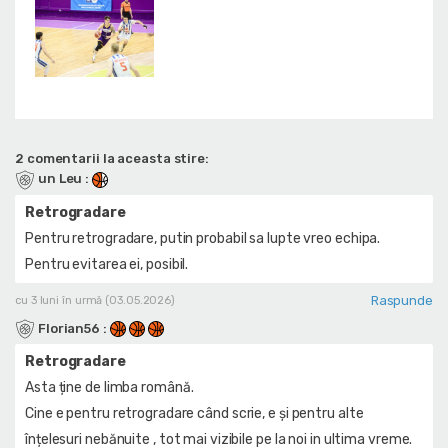
2 comentarii la aceasta stire:
un Leu
:
Retrogradare
Pentru retrogradare, putin probabil sa lupte vreo echipa.
Pentru evitarea ei, posibil.
Raspunde
cu 3 luni în urmă (03.05.2026)
Florian56
:
Retrogradare
Asta ține de limba română.
Cine e pentru retrogradare când scrie, e și pentru alte
înțelesuri nebănuite , tot mai vizibile pe la noi in ultima vreme.