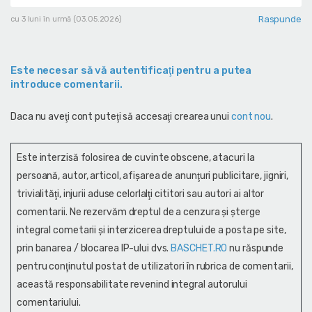
Raspunde
cu 3 luni în urmă (03.05.2026)
Este necesar să vă autentificaţi pentru a putea
introduce comentarii.
Daca nu aveţi cont puteţi să accesaţi crearea unui
cont nou
.
Este interzisă folosirea de cuvinte obscene, atacuri la
persoană, autor, articol, afişarea de anunţuri publicitare, jigniri,
trivialităţi, injurii aduse celorlalţi cititori sau autori ai altor
comentarii. Ne rezervăm dreptul de a cenzura și şterge
integral cometarii și interzicerea dreptului de a posta pe site,
prin banarea / blocarea IP-ului dvs.
BASCHET.RO
nu răspunde
pentru conţinutul postat de utilizatori în rubrica de comentarii,
această responsabilitate revenind integral autorului
comentariului.