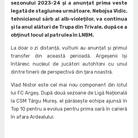
sezonului 2023-24 și a anunțat prima veste
legată de stagiunea următoare. Nebojsa Vidic,
tehnicianul sârb al alb-violeților, va continua
și la anul alături de Trupa din Trivale, după ce a
obținut locul al patrulea în LNBM.
La doar o zi distanță, vulturii au anunțat și primul
transfer din această perioadă. Argeșenii își
întăresc nucleul de jucători autohtoni cu unul
dintre tinerii de perspectivă din țara noastră.
Vlad Nistor este cel mai nou component din lotul
lui FC Argeș. După două sezoane de Ligă Națională
la CSM Târgu Mureș, el părăsește echipa ajunsă în
Top 10 pentru a evolua pentru prima oară în carieră
în afara Ardealului.