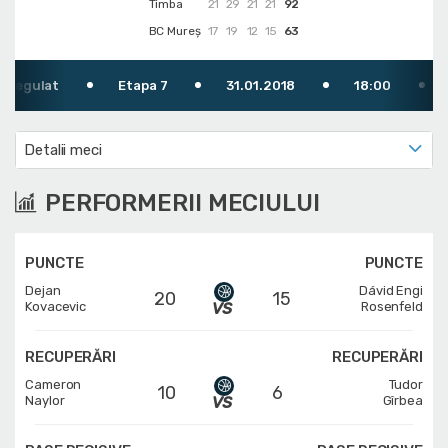
Timba
21
29
21
21
92
BC Mureș
17
19
12
15
63
ulat
Etapa 7
31.01.2018
18:00
Arb
Detalii meci
PERFORMERII MECIULUI
PUNCTE
PUNCTE
Dejan
Dávid Engi
20
15
Kovacevic
Rosenfeld
RECUPERĂRI
RECUPERĂRI
Cameron
Tudor
10
6
Naylor
Gîrbea