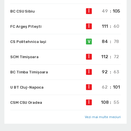
49
:
105
Î
BC CSU Sibiu
111
:
60
Î
FC Argeș Pitești
84
:
78
V
CS Politehnica Iași
112
:
72
Î
SCM Timișoara
92
:
63
Î
BC Timba Timişoara
62
:
101
Î
U BT Cluj-Napoca
108
:
55
Î
CSM CSU Oradea
Vezi mai multe meciuri