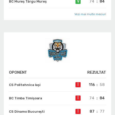
74
:
84
V
BC Mureș Târgu Mureș
Vezi mai multe meciuri
OPONENT
REZULTAT
116
:
58
Î
CS Politehnica Iași
74
:
84
Î
BC Timba Timişoara
87
:
77
Î
CS Dinamo Bucureşti