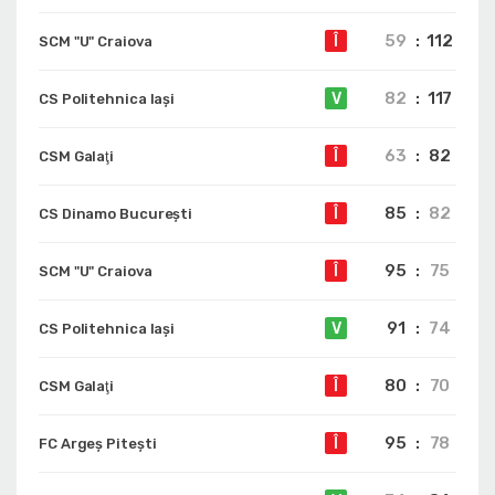
59
:
112
Î
SCM "U" Craiova
82
:
117
V
CS Politehnica Iași
63
:
82
Î
CSM Galaţi
85
:
82
Î
CS Dinamo Bucureşti
95
:
75
Î
SCM "U" Craiova
91
:
74
V
CS Politehnica Iași
80
:
70
Î
CSM Galaţi
95
:
78
Î
FC Argeș Pitești