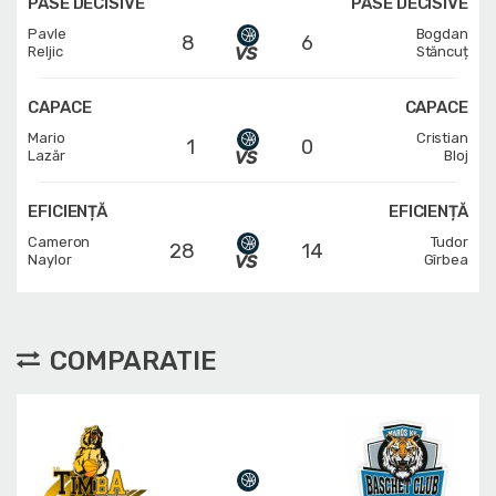
PASE DECISIVE
PASE DECISIVE
Pavle
Bogdan
8
6
Reljic
Stăncuț
CAPACE
CAPACE
Mario
Cristian
1
0
Lazăr
Bloj
EFICIENȚĂ
EFICIENȚĂ
Cameron
Tudor
28
14
Naylor
Gîrbea
COMPARATIE