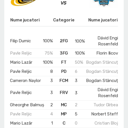
Nume jucatori
Categorie
Nume jucatori
Dávid Engi
Filip Dumic
100%
2FG
100%
Rosenfeld
Pavle Reljic
75%
3FG
100%
Florin Ilicov
Mario Lazăr
100%
FT
50%
Bogdan Stăncuț
Pavle Reljic
8
PD
6
Bogdan Stăncuț
Cameron Naylor
3
FCM
3
Bogdan Stăncuț
Dávid Engi
Pavle Reljic
3
FRV
3
Rosenfeld
Gheorghe Balmuș
2
MC
2
Tudor Gîrbea
Pavle Reljic
4
MP
5
Norbert Steff
Mario Lazăr
1
C
0
Cristian Bloj