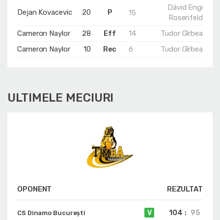
Dávid Engi
Dejan Kovacevic
20
P
15
Rosenfeld
Cameron Naylor
28
Eff
14
Tudor Gîrbea
Cameron Naylor
10
Rec
6
Tudor Gîrbea
ULTIMELE MECIURI
OPONENT
REZULTAT
104
:
95
V
CS Dinamo Bucureşti