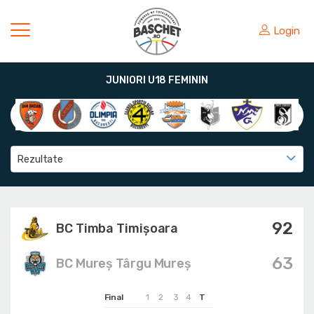
Login
JUNIORI U18 FEMININ
Rezultate
92
BC Timba Timişoara
63
BC Mureș Târgu Mureș
Final
1
2
3
4
T