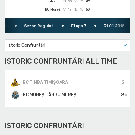
Timba
21
29
21
21
92
BC Mureș
17
19
12
15
63
Sezon Regulat
Etapa 7
31.01.2018
Istoric Confruntări
ISTORIC CONFRUNTĂRI ALL TIME
2
BC TIMBA TIMIŞOARA
8
BC MUREȘ TÂRGU MUREȘ
ISTORIC CONFRUNTĂRI