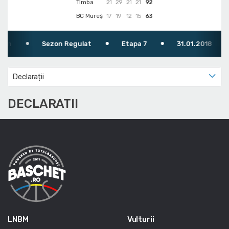
Timba
21
29
21
21
92
BC Mureș
17
19
12
15
63
Sezon Regulat
Etapa 7
31.01.2018
Declarații
DECLARATII
LNBM
Vulturii