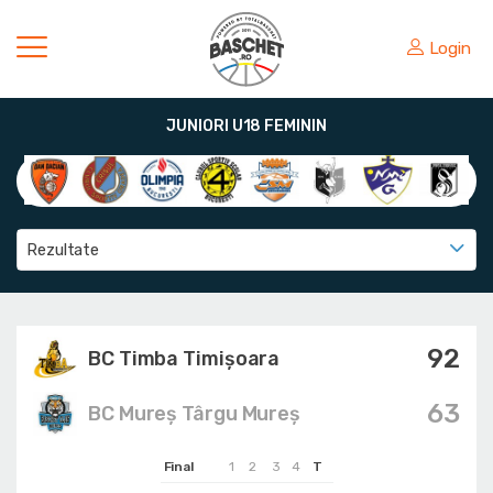
Login
JUNIORI U18 FEMININ
Rezultate
92
BC Timba Timişoara
63
BC Mureș Târgu Mureș
Final
1
2
3
4
T