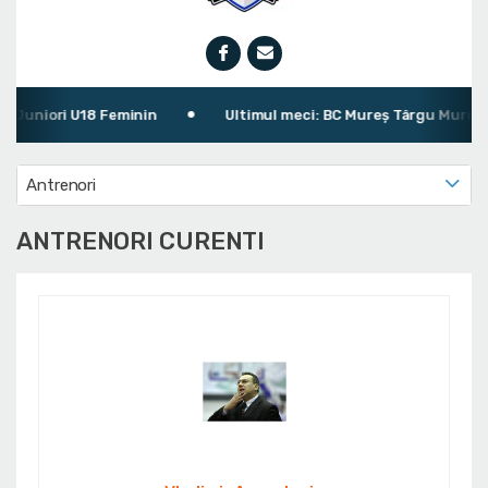
Juniori U18 Feminin
Ultimul meci: BC Mureș Târgu Mureș 76 -
Antrenori
ANTRENORI CURENTI