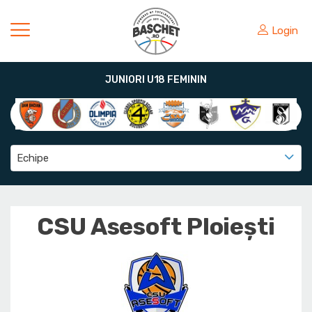
Login
JUNIORI U18 FEMININ
Echipe
CSU Asesoft Ploiești