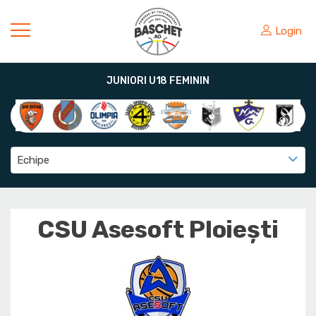
Login
JUNIORI U18 FEMININ
Echipe
CSU Asesoft Ploiești