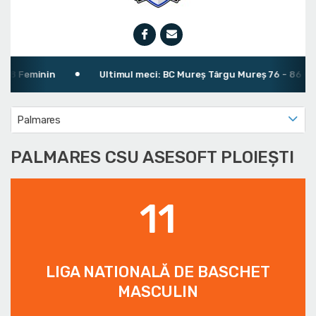
18 Feminin
Ultimul meci: BC Mureș Târgu Mureș 76 - 86 CSU 
Palmares
PALMARES CSU ASESOFT PLOIEȘTI
11
LIGA NATIONALĂ DE BASCHET
MASCULIN