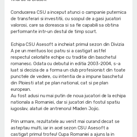
Conducerea CSU a inceput atunci o campanie puternica
de transferari si investitii, cu scopul de a gasi jucatori
valorosi, care sa doreasca si sa fie capabili sa obtina
performante intr-un destul de timp scurt.
Echipa CSU Asesoft a incheiat primul sezon din Divizia
A pe un merituos loc patru si a castigat astfel
respectul celorlalte echipe cu traditie din baschetul
romanesc. Odata cu debutul in editia 2003-2004, s-a
luat si decizia de a forma un club profesionist din toate
punctele de vedere, cu intentia de a impune baschetul
din Ploiesti atat pe plan national, cat si pe plan
european.
Au fost adusi nu mai putin de noua jucatori de la echipa
nationala a Romaniei, dar si jucatori din fostul spatiu
iugoslav, alaturi de antrenorul Mladen Jojic.
Prin urmare, rezultatele au venit mai curand decat se
asteptau multi, iar in acel sezon CSU Asesoft a
castigat primul trofeu! Cupa Romaniei a ajuns la in