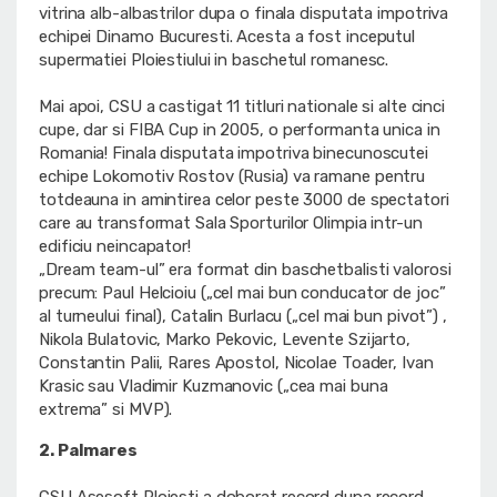
vitrina alb-albastrilor dupa o finala disputata impotriva
echipei Dinamo Bucuresti. Acesta a fost inceputul
supermatiei Ploiestiului in baschetul romanesc.
Mai apoi, CSU a castigat 11 titluri nationale si alte cinci
cupe, dar si FIBA Cup in 2005, o performanta unica in
Romania! Finala disputata impotriva binecunoscutei
echipe Lokomotiv Rostov (Rusia) va ramane pentru
totdeauna in amintirea celor peste 3000 de spectatori
care au transformat Sala Sporturilor Olimpia intr-un
edificiu neincapator!
„Dream team-ul” era format din baschetbalisti valorosi
precum: Paul Helcioiu („cel mai bun conducator de joc”
al turneului final), Catalin Burlacu („cel mai bun pivot”) ,
Nikola Bulatovic, Marko Pekovic, Levente Szijarto,
Constantin Palii, Rares Apostol, Nicolae Toader, Ivan
Krasic sau Vladimir Kuzmanovic („cea mai buna
extrema” si MVP).
2. Palmares