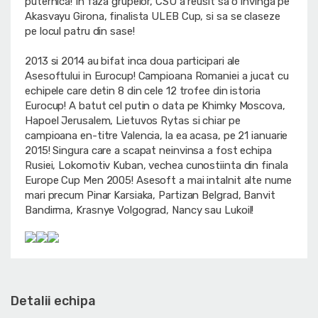
puternica! In faza grupelor, CSU a reusit sa o invinga pe
Akasvayu Girona, finalista ULEB Cup, si sa se claseze
pe locul patru din sase!
2013 si 2014 au bifat inca doua participari ale
Asesoftului in Eurocup! Campioana Romaniei a jucat cu
echipele care detin 8 din cele 12 trofee din istoria
Eurocup! A batut cel putin o data pe Khimky Moscova,
Hapoel Jerusalem, Lietuvos Rytas si chiar pe
campioana en-titre Valencia, la ea acasa, pe 21 ianuarie
2015! Singura care a scapat neinvinsa a fost echipa
Rusiei, Lokomotiv Kuban, vechea cunostiinta din finala
Europe Cup Men 2005! Asesoft a mai intalnit alte nume
mari precum Pinar Karsiaka, Partizan Belgrad, Banvit
Bandirma, Krasnye Volgograd, Nancy sau Lukoil!
Detalii echipa