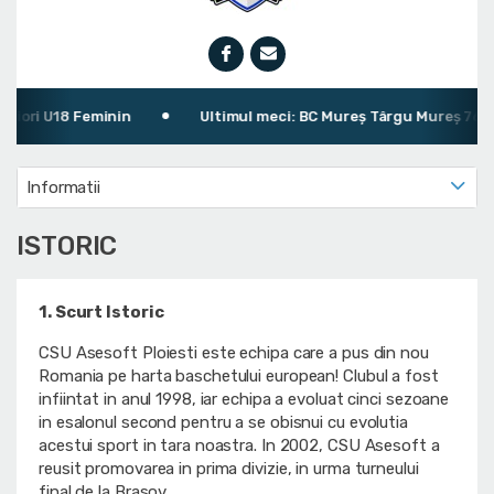
ori U18 Feminin
Ultimul meci: BC Mureș Târgu Mureș 76 - 86 
Informatii
ISTORIC
1. Scurt Istoric
CSU Asesoft Ploiesti este echipa care a pus din nou
Romania pe harta baschetului european! Clubul a fost
infiintat in anul 1998, iar echipa a evoluat cinci sezoane
in esalonul second pentru a se obisnui cu evolutia
acestui sport in tara noastra. In 2002, CSU Asesoft a
reusit promovarea in prima divizie, in urma turneului
final de la Brasov.