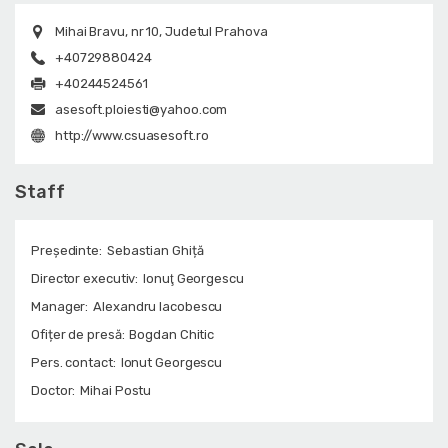
Mihai Bravu, nr 10, Judetul Prahova
+40729880424
+40244524561
asesoft.ploiesti@yahoo.com
http://www.csuasesoft.ro
Staff
Președinte:
Sebastian Ghiță
Director executiv:
Ionuţ Georgescu
Manager:
Alexandru Iacobescu
Ofițer de presă:
Bogdan Chitic
Pers. contact:
Ionut Georgescu
Doctor:
Mihai Postu