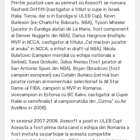
Printre jucatorii care au semnat cu Asesoft se numara
Rashard Griffith (castigator a titluri si cupe in Israel,
Italia, Turcia, dar si in Euroliga si ULEB Cup), Kevin
Burleson (ex-Charlotte Bobcats, NBA), Tyson Wheeler
(jucator in Euroliga alaturi de Le Mans, fost component
al Denver Nuggets din NBA), Darius Hargrove (multiplu
MVP in NCCA, castigator al titlului „Cel mai bun jucator
al anului” in NCCA, a intrat in draft-ul NBA), Nikola
Bulatovic (campion mondial cu echipa nationala a
Serbiei), Sasa Ocokolic, Julius Nwosu (fost jucator al
San Antonio Spurs din NBA), Bojan Obradovic (fost
campion european) sau Catalin Burlacu (cel mai bun
jucator roman al momentului: selectionat la All Star
Game-ul FIBA, campion si MVP in Romania,
vicecampion in Estonia cu BC Kalev, castigator al Cupei
Italiei si semifinalist al campionatului din „Cizma” cu Air
Avellino in 2008).
In sezonul 2007-2008, Asesoft a jucat in ULEB Cup!
Aceasta a fost prima data cand o echipa din Romania a
fost invitata sa participe la aceasta competitie