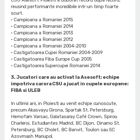
CSU Asesoft Ploiesti a doborat record dupa record,
reusind performante incredibile intr-un timp foarte
scurt.
• Campioana a Romaniei 2015
• Campioana a Romaniei 2014
• Campioana a Romaniei 2013
• Campioana a Romaniei 2012
• Campioana a Romaniei 2004-2010
• Castigatoarea Cupei Romaniei 2004-2009
• Castigatoarea Fiba Europe Cup 2005
• Castigatoarea Supercupei Romaniei 2014
3. Jucatori care au activat la Asesoft; echipe
impotriva carora CSU a jucat in cupele europene:
FIBA si ULEB
In ultimii ani, in Ploiesti au venit echipe cunoscute,
precum Akasvayu Girona, Spartak St. Petersburg,
Hemofam Varsac, Galatasaray Café Crown, Spirou
Charleroi, Estudiantes Madrid, BC Dijon, Dinamo St.
Petersburg, BC Cholet, BC Banvit, Toulon sau SC
Azovmash Mariupol.