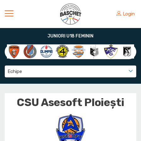
Login
JUNIORI U18 FEMININ
Echipe
CSU Asesoft Ploiești