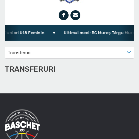
Juniori U18 Feminin
Ultimul meci: BC Mureș Târgu Mureș 76 
Transferuri
TRANSFERURI