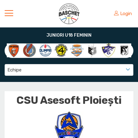
Login
JUNIORI U18 FEMININ
Echipe
CSU Asesoft Ploiești