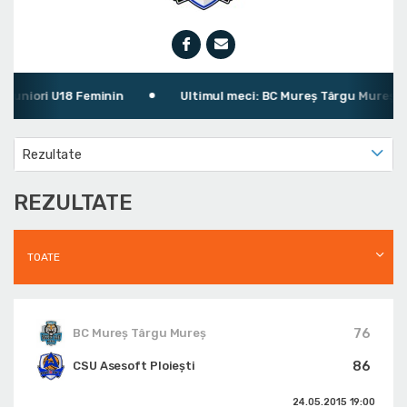
niori U18 Feminin
Ultimul meci: BC Mureș Târgu Mureș 76 - 
Rezultate
REZULTATE
TOATE
76
BC Mureș Târgu Mureș
86
CSU Asesoft Ploiești
24.05.2015
19:00