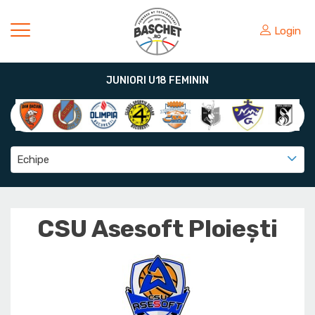
Login
JUNIORI U18 FEMININ
Echipe
CSU Asesoft Ploiești