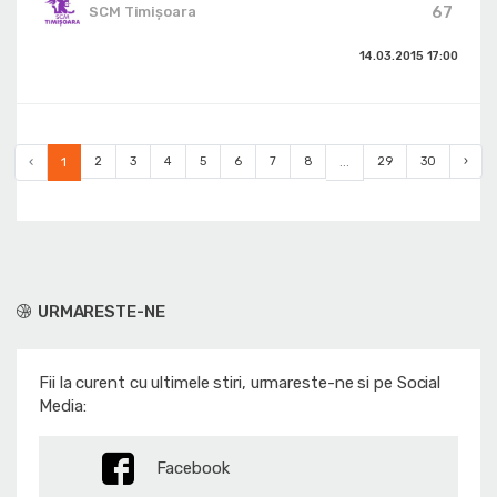
67
SCM Timișoara
14.03.2015
17:00
‹
1
2
3
4
5
6
7
8
...
29
30
›
URMARESTE-NE
Fii la curent cu ultimele stiri, urmareste-ne si pe Social
Media:
Facebook