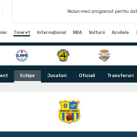
Niciun meci programat pentru dat
iei
Tineret
Internațional
NBA
Vulturii
Acvilele
ent
Echipe
Jucatori
Oficiali
Transferuri