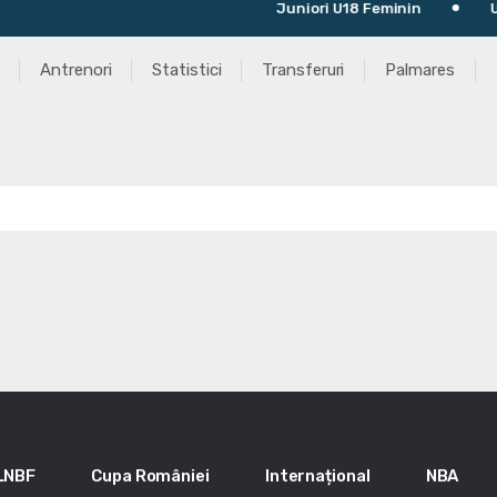
Juniori U18 Feminin
Ultim
Antrenori
Statistici
Transferuri
Palmares
LNBF
Cupa României
Internațional
NBA