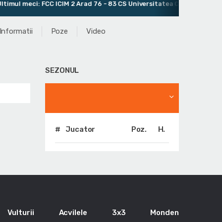
ul meci: FCC ICIM 2 Arad 76 - 83 CS Universitatea Cluj 2
Ant
Informatii
Poze
Video
SEZONUL
#
Jucator
Poz.
H.
Vulturii
Acvilele
3x3
Monden