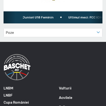
Juniori U18 Feminin
Ultimul meci: FCC ICIM 2 A
Poze
LNBM
Vulturii
LNBF
Acvilele
Cupa României