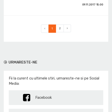
09.11.2017
15:00
‹
1
2
›
URMARESTE-NE
Fii la curent cu ultimele stiri, urmareste-ne si pe Social
Media:
Facebook