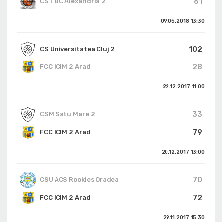
61
CST BC Alexandria 2
09.05.2018
13:30
102
CS Universitatea Cluj 2
28
FCC ICIM 2 Arad
22.12.2017
11:00
33
CSM Satu Mare 2
79
FCC ICIM 2 Arad
20.12.2017
13:00
70
CSU ACS Rookies Oradea
72
FCC ICIM 2 Arad
29.11.2017
15:30