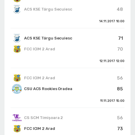
48
ACS KSE Târgu Secuiesc
14.11.2017
10:00
71
ACS KSE Târgu Secuiesc
70
FCC ICIM 2 Arad
12.11.2017
12:00
56
FCC ICIM 2 Arad
85
CSU ACS Rookies Oradea
11.11.2017
15:00
56
CS SCM Timișoara 2
73
FCC ICIM 2 Arad