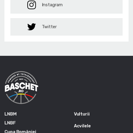
Instagram
Twitter
LNBM
Vulturii
LNBF
Acvilele
Cupa României