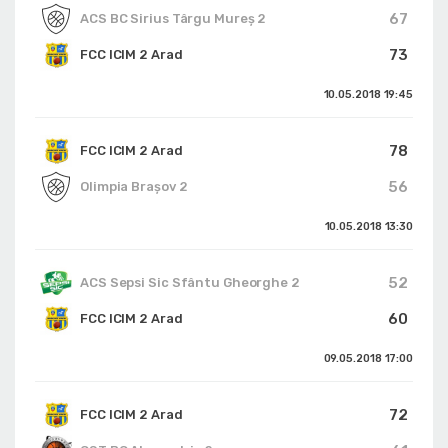
67
ACS BC Sirius Târgu Mureș 2
73
FCC ICIM 2 Arad
10.05.2018
19:45
78
FCC ICIM 2 Arad
56
Olimpia Brașov 2
10.05.2018
13:30
52
ACS Sepsi Sic Sfântu Gheorghe 2
60
FCC ICIM 2 Arad
09.05.2018
17:00
72
FCC ICIM 2 Arad