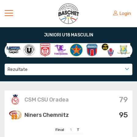
Login
JUNIORI U18 MASCULIN
Rezultate
79
CSM CSU Oradea
95
Niners Chemnitz
Final
1
T