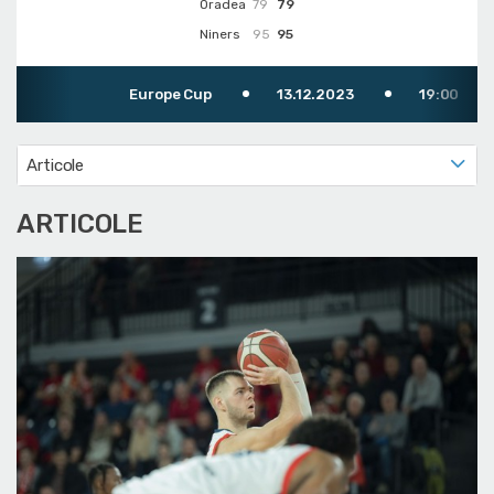
Oradea
79
79
Niners
95
95
Europe Cup
13.12.2023
19:00
Articole
ARTICOLE