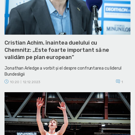
Cristian Achim, înaintea duelului cu
Chemnitz: „Este foarte important să ne
validăm pe plan european”
Jonathan Arledge a vorbit și el despre confruntarea cu liderul
Bundesligii
10:20
12.12.2023
1
|