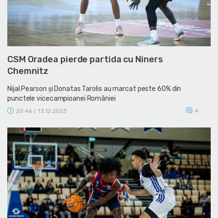
CSM Oradea pierde partida cu Niners
Chemnitz
Nijal Pearson și Donatas Tarolis au marcat peste 60% din
punctele vicecampioanei României
20:46
13.12.2023
4
|