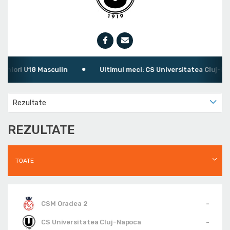
ori U18 Masculin
Ultimul meci: CS Universitatea Cluj-Napoc
Rezultate
REZULTATE
TOATE
-
CSM Oradea 2
-
CS Universitatea Cluj-Napoca