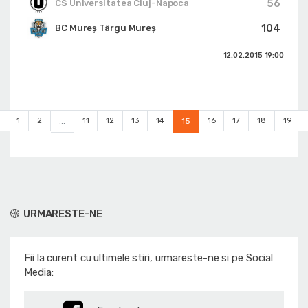
56
CS Universitatea Cluj-Napoca
104
BC Mureș Târgu Mureș
12.02.2015
19:00
1
2
...
11
12
13
14
15
16
17
18
19
URMARESTE-NE
Fii la curent cu ultimele stiri, urmareste-ne si pe Social
Media: