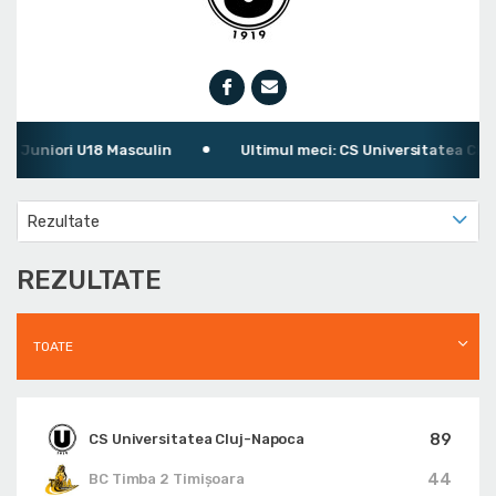
Juniori U18 Masculin
Ultimul meci: CS Universitatea Cluj-N
Rezultate
REZULTATE
TOATE
89
CS Universitatea Cluj-Napoca
44
BC Timba 2 Timișoara