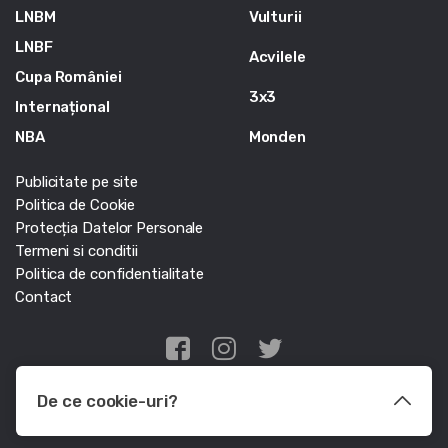
LNBM
Vulturii
LNBF
Acvilele
Cupa României
3x3
Internațional
NBA
Monden
Publicitate pe site
Politica de Cookie
Protecția Datelor Personale
Termeni si conditii
Politica de confidentialitate
Contact
Edris Digital Agency
De ce cookie-uri?
© Baschet.ro 2011 - 2026 - Toate drepturile rezervate
Le utilizam pentru a optimiza functionalitatea site-ului web, a