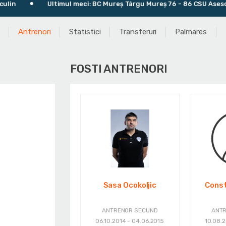
in
Ultimul meci: BC Mureș Târgu Mureș 76 - 86 CSU Asesoft P
Antrenori
Statistici
Transferuri
Palmares
FOSTI ANTRENORI
Sasa Ocokoljic
Const
ANTRENOR SECUND
ANT
06.10.2014 - 04.06.2015
10.08.2