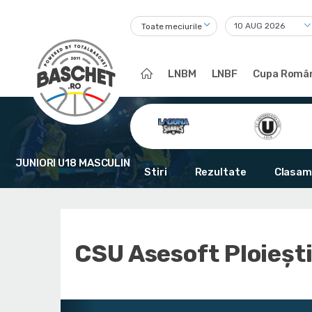
Toate meciurile
LNBM
LNBF
Cupa Român
JUNIORI U18 MASCULIN
Stiri
Rezultate
Clasam
CSU Asesoft Ploieșt