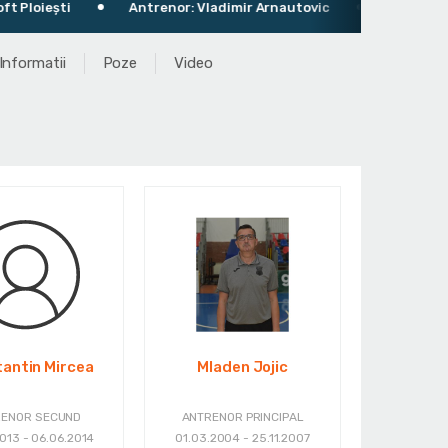
loiești
Antrenor: Vladimir Arnautovic
Anul infiinta
Informatii
Poze
Video
antin Mircea
Mladen Jojic
RENOR SECUND
ANTRENOR PRINCIPAL
013 - 06.06.2014
01.03.2004 - 25.11.2007