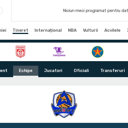
Niciun meci programat pentru dat
iei
Tineret
Internațional
NBA
Vulturii
Acvilele
ent
Echipe
Jucatori
Oficiali
Transferuri
i