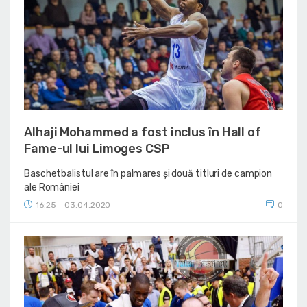
Alhaji Mohammed a fost inclus în Hall of
Fame-ul lui Limoges CSP
Baschetbalistul are în palmares și două titluri de campion
ale României
16:25
03.04.2020
0
|