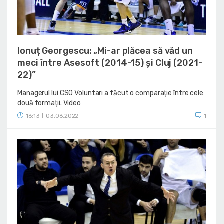
Ionuț Georgescu: „Mi-ar plăcea să văd un
meci între Asesoft (2014-15) și Cluj (2021-
22)”
Managerul lui CSO Voluntari a făcut o comparație între cele
două formații. Video
16:13
03.06.2022
1
|