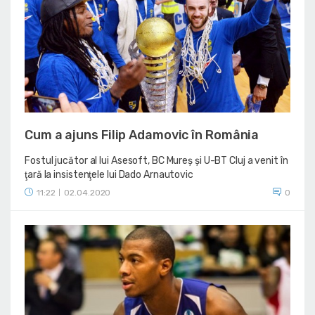
Cum a ajuns Filip Adamovic în România
Fostul jucător al lui Asesoft, BC Mureș și U-BT Cluj a venit în
ţară la insistenţele lui Dado Arnautovic
11:22
02.04.2020
0
|