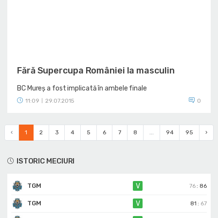
Fără Supercupa României la masculin
BC Mureș a fost implicată în ambele finale
11:09
29.07.2015
0
|
‹
1
2
3
4
5
6
7
8
...
94
95
›
ISTORIC MECIURI
TGM
V
76
:
86
TGM
V
81
:
67