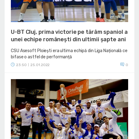
U-BT Cluj, prima victorie pe tărâm spaniol a
unei echipe românești din ultimii șapte ani
CSU Asesoft Ploiești era ultima echipă din Liga Națională ce
bifase o astfel de performanță
23:50
25.01.2022
0
|