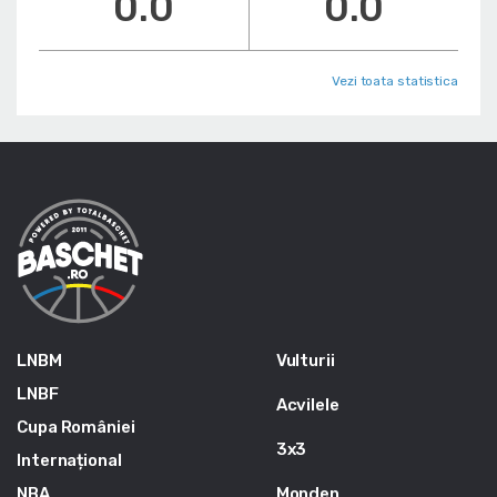
0.0
0.0
Vezi toata statistica
LNBM
Vulturii
LNBF
Acvilele
Cupa României
3x3
Internațional
NBA
Monden