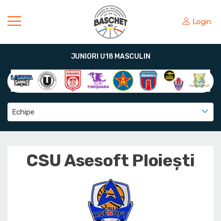
Login
JUNIORI U18 MASCULIN
Echipe
CSU Asesoft Ploiești