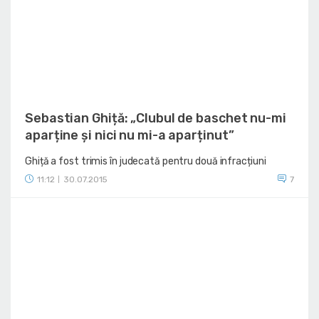
Sebastian Ghiță: „Clubul de baschet nu-mi
aparține și nici nu mi-a aparținut”
Ghiță a fost trimis în judecată pentru două infracțiuni
11:12
30.07.2015
7
|