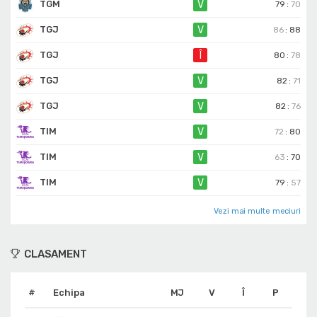
TGM
V
79
:
70
TGJ
V
86
:
88
TGJ
Î
80
:
78
TGJ
V
82
:
71
TGJ
V
82
:
76
TIM
V
72
:
80
TIM
V
63
:
70
TIM
V
79
:
57
Vezi mai multe meciuri
CLASAMENT
#
Echipa
MJ
V
Î
P