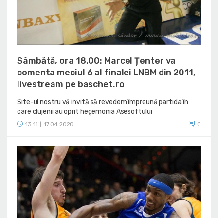
Sâmbătă, ora 18.00: Marcel Țenter va
comenta meciul 6 al finalei LNBM din 2011,
livestream pe baschet.ro
Site-ul nostru vă invită să revedem împreună partida în
care clujenii au oprit hegemonia Asesoftului
13:11
17.04.2020
0
|