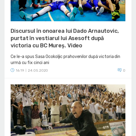
Discursul în onoarea lui Dado Arnautovic,
purtat în vestiarul lui Asesoft după
victoria cu BC Mureș. Video
Ce le-a spus Sasa Ocokoljic prahovenilor după victoria din
urmă cu fix cinci ani
16:19
24.05.2020
0
|