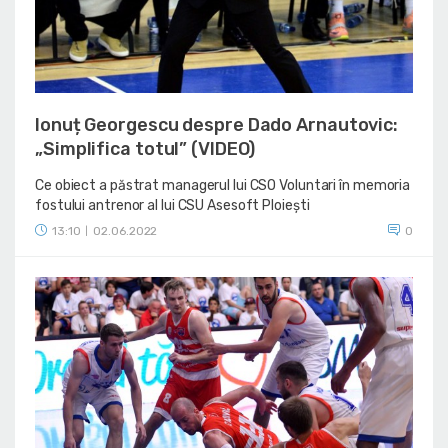
Ionuț Georgescu despre Dado Arnautovic:
„Simplifica totul” (VIDEO)
Ce obiect a păstrat managerul lui CSO Voluntari în memoria
fostului antrenor al lui CSU Asesoft Ploiești
13:10
02.06.2022
0
|