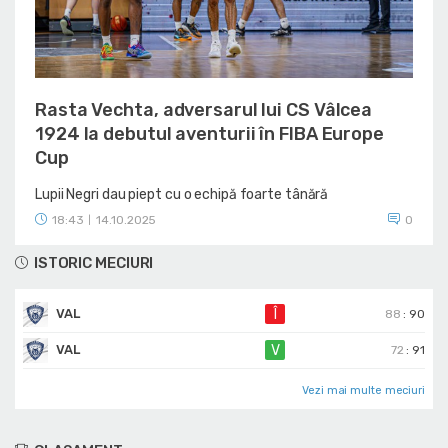
Rasta Vechta, adversarul lui CS Vâlcea
1924 la debutul aventurii în FIBA Europe
Cup
Lupii Negri dau piept cu o echipă foarte tânără
18:43
14.10.2025
0
|
ISTORIC MECIURI
VAL
Î
88
:
90
VAL
V
72
:
91
Vezi mai multe meciuri