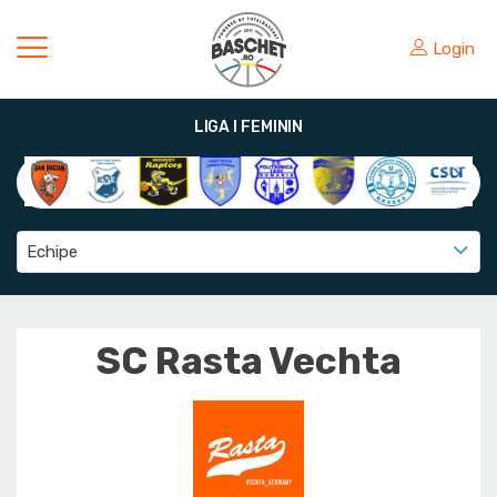
Login
LIGA I FEMININ
Echipe
SC Rasta Vechta